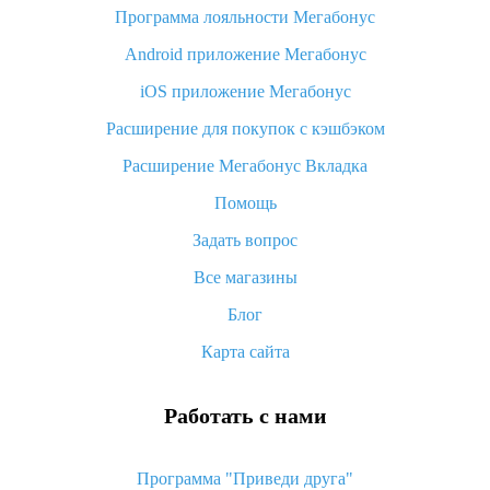
Программа лояльности Мегабонус
Как узнать, куда пришла посылка с Алиэкспресс
Android приложение Мегабонус
Вы отменили заказ на Алиэкспресс, когда вернут деньги?
iOS приложение Мегабонус
Что такое баллы на Алиэкспресс, как их получить и
потратить
Расширение для покупок с кэшбэком
«AliExpress Standard Shipping»: что это за метод доставки и
Расширение Мегабонус Вкладка
как его отслеживать
Помощь
Как покупать оптом на Алиэкспресс
Задать вопрос
Что делать, если не пришел товар с Алиэкспресс
Все магазины
Как сделать кэшбэк на Алиэкспресс: простые способы
возврата денег
Блог
Карта сайта
Работать с нами
Программа "Приведи друга"