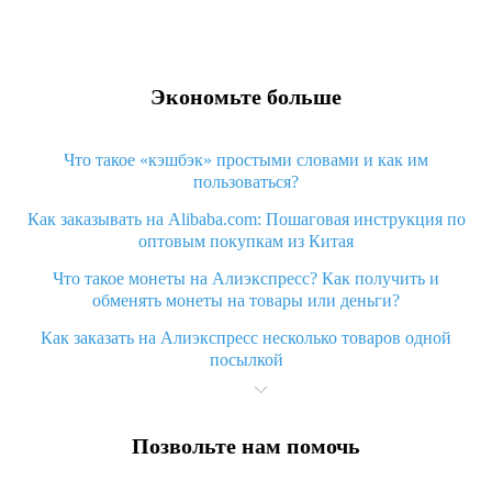
Экономьте больше
Что такое «кэшбэк» простыми словами и как им
пользоваться?
Как заказывать на Alibaba.com: Пошаговая инструкция по
оптовым покупкам из Китая
Что такое монеты на Алиэкспресс? Как получить и
обменять монеты на товары или деньги?
Как заказать на Алиэкспресс несколько товаров одной
посылкой
Что значит статус «Заказ закрыт» на Алиэкспресс и что
делать?
Позвольте нам помочь
Что делать, если Алиэкспресс просит ввести паспортные
данные и ИНН при покупке?