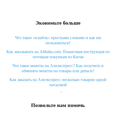
Экономьте больше
Что такое «кэшбэк» простыми словами и как им
пользоваться?
Как заказывать на Alibaba.com: Пошаговая инструкция по
оптовым покупкам из Китая
Что такое монеты на Алиэкспресс? Как получить и
обменять монеты на товары или деньги?
Как заказать на Алиэкспресс несколько товаров одной
посылкой
Что значит статус «Заказ закрыт» на Алиэкспресс и что
делать?
Позвольте нам помочь
Что делать, если Алиэкспресс просит ввести паспортные
данные и ИНН при покупке?