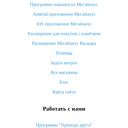
Программа лояльности Мегабонус
Как узнать, куда пришла посылка с Алиэкспресс
Android приложение Мегабонус
Вы отменили заказ на Алиэкспресс, когда вернут деньги?
iOS приложение Мегабонус
Что такое баллы на Алиэкспресс, как их получить и
потратить
Расширение для покупок с кэшбэком
«AliExpress Standard Shipping»: что это за метод доставки и
Расширение Мегабонус Вкладка
как его отслеживать
Помощь
Как покупать оптом на Алиэкспресс
Задать вопрос
Что делать, если не пришел товар с Алиэкспресс
Все магазины
Как сделать кэшбэк на Алиэкспресс: простые способы
возврата денег
Блог
Карта сайта
Работать с нами
Программа "Приведи друга"