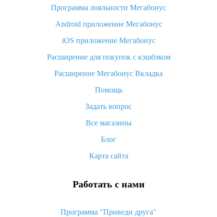
Программа лояльности Мегабонус
Как узнать, куда пришла посылка с Алиэкспресс
Android приложение Мегабонус
Вы отменили заказ на Алиэкспресс, когда вернут деньги?
iOS приложение Мегабонус
Что такое баллы на Алиэкспресс, как их получить и
потратить
Расширение для покупок с кэшбэком
«AliExpress Standard Shipping»: что это за метод доставки и
Расширение Мегабонус Вкладка
как его отслеживать
Помощь
Как покупать оптом на Алиэкспресс
Задать вопрос
Что делать, если не пришел товар с Алиэкспресс
Все магазины
Как сделать кэшбэк на Алиэкспресс: простые способы
возврата денег
Блог
Карта сайта
Работать с нами
Программа "Приведи друга"