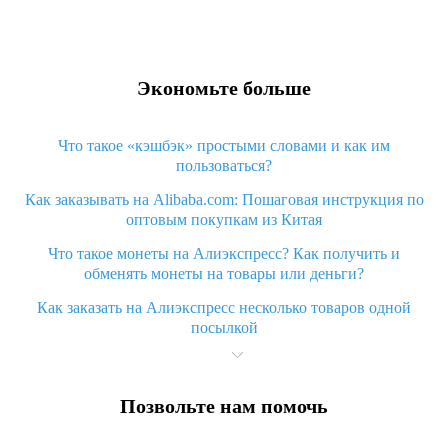
Экономьте больше
Что такое «кэшбэк» простыми словами и как им
пользоваться?
Как заказывать на Alibaba.com: Пошаговая инструкция по
оптовым покупкам из Китая
Что такое монеты на Алиэкспресс? Как получить и
обменять монеты на товары или деньги?
Как заказать на Алиэкспресс несколько товаров одной
посылкой
Что значит статус «Заказ закрыт» на Алиэкспресс и что
делать?
Позвольте нам помочь
Что делать, если Алиэкспресс просит ввести паспортные
данные и ИНН при покупке?