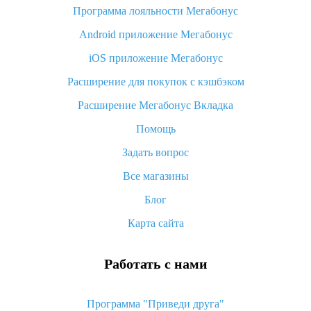
Программа лояльности Мегабонус
Как узнать, куда пришла посылка с Алиэкспресс
Android приложение Мегабонус
Вы отменили заказ на Алиэкспресс, когда вернут деньги?
iOS приложение Мегабонус
Что такое баллы на Алиэкспресс, как их получить и
потратить
Расширение для покупок с кэшбэком
«AliExpress Standard Shipping»: что это за метод доставки и
Расширение Мегабонус Вкладка
как его отслеживать
Помощь
Как покупать оптом на Алиэкспресс
Задать вопрос
Что делать, если не пришел товар с Алиэкспресс
Все магазины
Как сделать кэшбэк на Алиэкспресс: простые способы
возврата денег
Блог
Карта сайта
Работать с нами
Программа "Приведи друга"