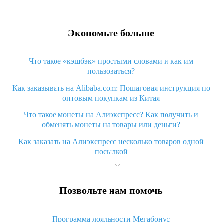
Экономьте больше
Что такое «кэшбэк» простыми словами и как им
пользоваться?
Как заказывать на Alibaba.com: Пошаговая инструкция по
оптовым покупкам из Китая
Что такое монеты на Алиэкспресс? Как получить и
обменять монеты на товары или деньги?
Как заказать на Алиэкспресс несколько товаров одной
посылкой
Что значит статус «Заказ закрыт» на Алиэкспресс и что
делать?
Позвольте нам помочь
Что делать, если Алиэкспресс просит ввести паспортные
данные и ИНН при покупке?
Программа лояльности Мегабонус
Как узнать, куда пришла посылка с Алиэкспресс