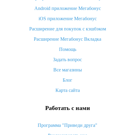
Android приложение Мегабонус
Вы отменили заказ на Алиэкспресс, когда вернут деньги?
iOS приложение Мегабонус
Что такое баллы на Алиэкспресс, как их получить и
потратить
Расширение для покупок с кэшбэком
«AliExpress Standard Shipping»: что это за метод доставки и
Расширение Мегабонус Вкладка
как его отслеживать
Помощь
Как покупать оптом на Алиэкспресс
Задать вопрос
Что делать, если не пришел товар с Алиэкспресс
Все магазины
Как сделать кэшбэк на Алиэкспресс: простые способы
возврата денег
Блог
Карта сайта
Работать с нами
Программа "Приведи друга"