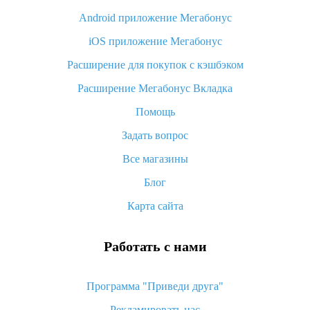
Android приложение Мегабонус
Вы отменили заказ на Алиэкспресс, когда вернут деньги?
iOS приложение Мегабонус
Что такое баллы на Алиэкспресс, как их получить и
потратить
Расширение для покупок с кэшбэком
«AliExpress Standard Shipping»: что это за метод доставки и
Расширение Мегабонус Вкладка
как его отслеживать
Помощь
Как покупать оптом на Алиэкспресс
Задать вопрос
Что делать, если не пришел товар с Алиэкспресс
Все магазины
Как сделать кэшбэк на Алиэкспресс: простые способы
возврата денег
Блог
Карта сайта
Работать с нами
Программа "Приведи друга"
Рекламировать нас