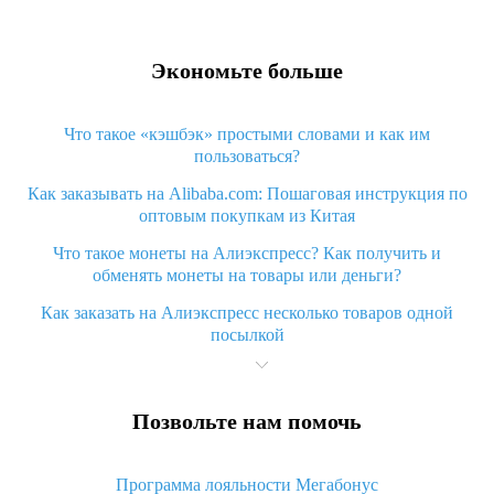
Экономьте больше
Что такое «кэшбэк» простыми словами и как им
пользоваться?
Как заказывать на Alibaba.com: Пошаговая инструкция по
оптовым покупкам из Китая
Что такое монеты на Алиэкспресс? Как получить и
обменять монеты на товары или деньги?
Как заказать на Алиэкспресс несколько товаров одной
посылкой
Что значит статус «Заказ закрыт» на Алиэкспресс и что
делать?
Позвольте нам помочь
Что делать, если Алиэкспресс просит ввести паспортные
данные и ИНН при покупке?
Программа лояльности Мегабонус
Как узнать, куда пришла посылка с Алиэкспресс