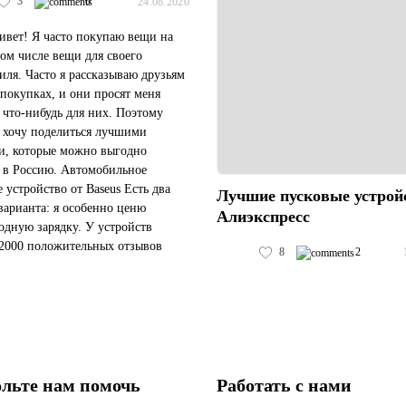
3
0
24.08.2020
ивет! Я часто покупаю вещи на
том числе вещи для своего
иля. Часто я рассказываю друзьям
 покупках, и они просят меня
ь что-нибудь для них. Поэтому
я хочу поделиться лучшими
и, которые можно выгодно
ь в Россию. Автомобильное
е устройство от Baseus Есть два
Лучшие пусковые устрой
варианта: я особенно ценю
Алиэкспресс
одную зарядку. У устройств
2000 положительных отзывов
8
2
елей. Доставка со склада в РФ и
меньше 10 дней. Пусковое уст...
льте нам помочь
Работать с нами