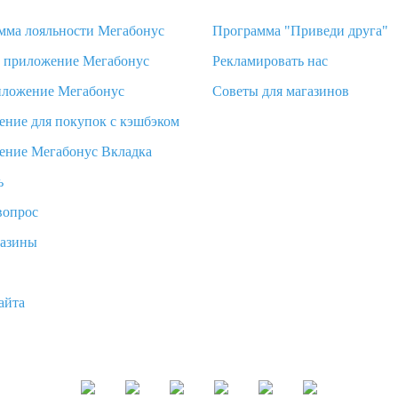
мма лояльности Мегабонус
Программа "Приведи друга"
d приложение Мегабонус
Рекламировать нас
иложение Мегабонус
Советы для магазинов
ение для покупок с кэшбэком
ение Мегабонус Вкладка
ь
вопрос
газины
айта