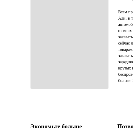
Всем пр
Али, в 
автомоб
о своих
заказат
сейчас 
товарам
заказат
зарядно
крутых 
беспров
больше 
покупат
займет 
Экономьте больше
Позво