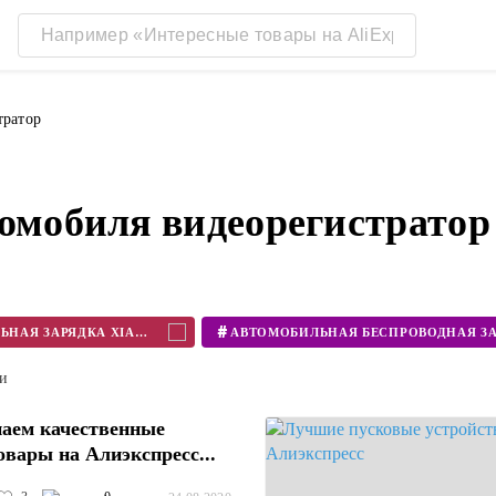
тратор
томобиля видеорегистрато
#
АВТОМОБИЛЬНАЯ ЗАРЯДКА XIAOMI
ти
аем качественные
овары на Алиэкспресс...