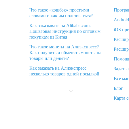
Что такое «кэшбэк» простыми
Програ
словами и как им пользоваться?
Androi
Как заказывать на Alibaba.com:
iOS пр
Пошаговая инструкция по оптовым
покупкам из Китая
Расшир
Что такое монеты на Алиэкспресс?
Расшир
Как получить и обменять монеты на
товары или деньги?
Помощ
Как заказать на Алиэкспресс
Задать 
несколько товаров одной посылкой
Все ма
Что значит статус «Заказ закрыт» на
Блог
Алиэкспресс и что делать?
Карта с
Что делать, если Алиэкспресс просит
ввести паспортные данные и ИНН
при покупке?
Как узнать, куда пришла посылка с
Алиэкспресс