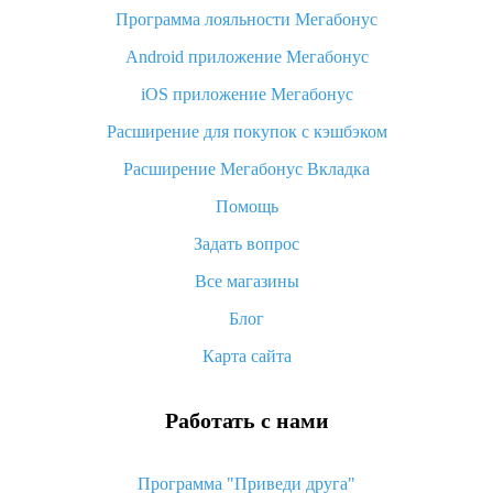
Программа лояльности Мегабонус
Как узнать, куда пришла посылка с Алиэкспресс
Android приложение Мегабонус
Вы отменили заказ на Алиэкспресс, когда вернут деньги?
iOS приложение Мегабонус
Что такое баллы на Алиэкспресс, как их получить и
потратить
Расширение для покупок с кэшбэком
«AliExpress Standard Shipping»: что это за метод доставки и
Расширение Мегабонус Вкладка
как его отслеживать
Помощь
Как покупать оптом на Алиэкспресс
Задать вопрос
Что делать, если не пришел товар с Алиэкспресс
Все магазины
Как сделать кэшбэк на Алиэкспресс: простые способы
возврата денег
Блог
Карта сайта
Работать с нами
Программа "Приведи друга"