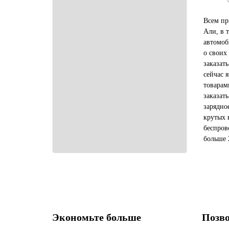
Всем пр
Али, в 
автомоб
о своих
заказат
сейчас 
товарам
заказат
зарядно
крутых 
беспров
больше 
покупат
займет 
Экономьте больше
Позво