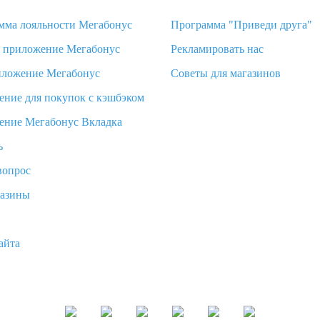
мма лояльности Мегабонус
Программа "Приведи друга"
d приложение Мегабонус
Рекламировать нас
иложение Мегабонус
Советы для магазинов
ение для покупок с кэшбэком
ение Мегабонус Вкладка
ь
вопрос
газины
айта