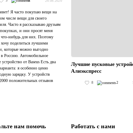
3
0
24.08.2020
ивет! Я часто покупаю вещи на
том числе вещи для своего
иля. Часто я рассказываю друзьям
 покупках, и они просят меня
ь что-нибудь для них. Поэтому
я хочу поделиться лучшими
и, которые можно выгодно
ь в Россию. Автомобильное
е устройство от Baseus Есть два
Лучшие пусковые устрой
варианта: я особенно ценю
Алиэкспресс
одную зарядку. У устройств
2000 положительных отзывов
8
2
елей. Доставка со склада в РФ и
меньше 10 дней. Пусковое уст...
льте нам помочь
Работать с нами