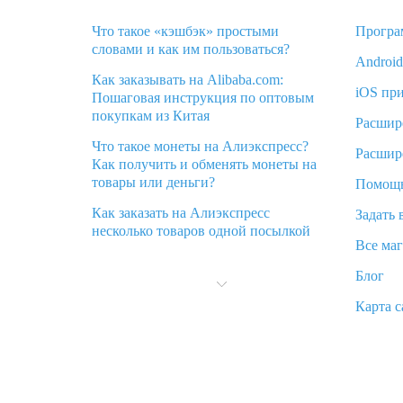
Что такое «кэшбэк» простыми
Програ
словами и как им пользоваться?
Androi
Как заказывать на Alibaba.com:
iOS пр
Пошаговая инструкция по оптовым
покупкам из Китая
Расшир
Что такое монеты на Алиэкспресс?
Расшир
Как получить и обменять монеты на
товары или деньги?
Помощ
Как заказать на Алиэкспресс
Задать 
несколько товаров одной посылкой
Все ма
Что значит статус «Заказ закрыт» на
Блог
Алиэкспресс и что делать?
Карта с
Что делать, если Алиэкспресс просит
ввести паспортные данные и ИНН
при покупке?
Как узнать, куда пришла посылка с
Алиэкспресс