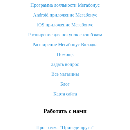
Программа лояльности Мегабонус
Как узнать, куда пришла посылка с Алиэкспресс
Android приложение Мегабонус
Вы отменили заказ на Алиэкспресс, когда вернут деньги?
iOS приложение Мегабонус
Что такое баллы на Алиэкспресс, как их получить и
потратить
Расширение для покупок с кэшбэком
«AliExpress Standard Shipping»: что это за метод доставки и
Расширение Мегабонус Вкладка
как его отслеживать
Помощь
Как покупать оптом на Алиэкспресс
Задать вопрос
Что делать, если не пришел товар с Алиэкспресс
Все магазины
Как сделать кэшбэк на Алиэкспресс: простые способы
возврата денег
Блог
Карта сайта
Работать с нами
Программа "Приведи друга"