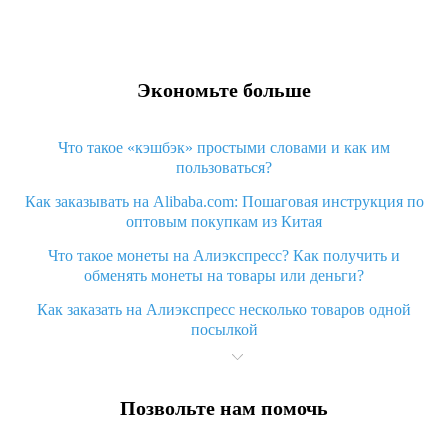
Экономьте больше
Что такое «кэшбэк» простыми словами и как им
пользоваться?
Как заказывать на Alibaba.com: Пошаговая инструкция по
оптовым покупкам из Китая
Что такое монеты на Алиэкспресс? Как получить и
обменять монеты на товары или деньги?
Как заказать на Алиэкспресс несколько товаров одной
посылкой
Что значит статус «Заказ закрыт» на Алиэкспресс и что
делать?
Позвольте нам помочь
Что делать, если Алиэкспресс просит ввести паспортные
данные и ИНН при покупке?