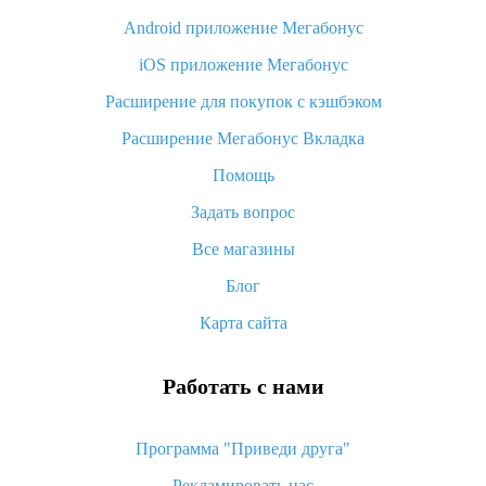
Android приложение Мегабонус
Вы отменили заказ на Алиэкспресс, когда вернут деньги?
iOS приложение Мегабонус
Что такое баллы на Алиэкспресс, как их получить и
потратить
Расширение для покупок с кэшбэком
«AliExpress Standard Shipping»: что это за метод доставки и
Расширение Мегабонус Вкладка
как его отслеживать
Помощь
Как покупать оптом на Алиэкспресс
Задать вопрос
Что делать, если не пришел товар с Алиэкспресс
Все магазины
Как сделать кэшбэк на Алиэкспресс: простые способы
возврата денег
Блог
Карта сайта
Работать с нами
Программа "Приведи друга"
Рекламировать нас