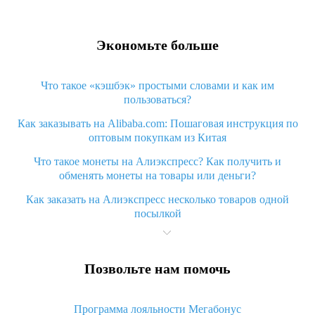
Экономьте больше
Что такое «кэшбэк» простыми словами и как им
пользоваться?
Как заказывать на Alibaba.com: Пошаговая инструкция по
оптовым покупкам из Китая
Что такое монеты на Алиэкспресс? Как получить и
обменять монеты на товары или деньги?
Как заказать на Алиэкспресс несколько товаров одной
посылкой
Что значит статус «Заказ закрыт» на Алиэкспресс и что
делать?
Позвольте нам помочь
Что делать, если Алиэкспресс просит ввести паспортные
данные и ИНН при покупке?
Программа лояльности Мегабонус
Как узнать, куда пришла посылка с Алиэкспресс