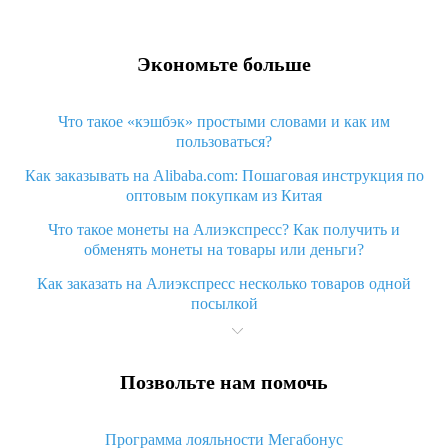
Экономьте больше
Что такое «кэшбэк» простыми словами и как им
пользоваться?
Как заказывать на Alibaba.com: Пошаговая инструкция по
оптовым покупкам из Китая
Что такое монеты на Алиэкспресс? Как получить и
обменять монеты на товары или деньги?
Как заказать на Алиэкспресс несколько товаров одной
посылкой
Что значит статус «Заказ закрыт» на Алиэкспресс и что
делать?
Позвольте нам помочь
Что делать, если Алиэкспресс просит ввести паспортные
данные и ИНН при покупке?
Программа лояльности Мегабонус
Как узнать, куда пришла посылка с Алиэкспресс