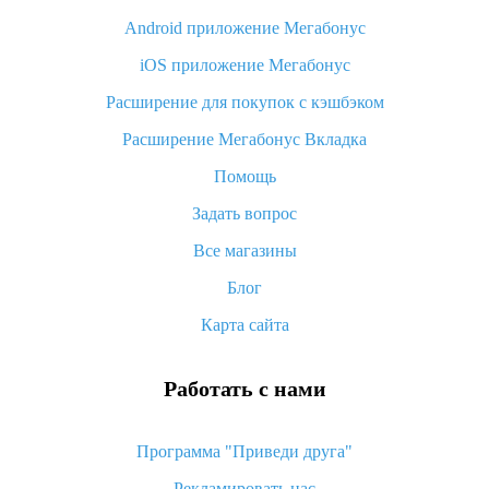
Android приложение Мегабонус
Вы отменили заказ на Алиэкспресс, когда вернут деньги?
iOS приложение Мегабонус
Что такое баллы на Алиэкспресс, как их получить и
потратить
Расширение для покупок с кэшбэком
«AliExpress Standard Shipping»: что это за метод доставки и
Расширение Мегабонус Вкладка
как его отслеживать
Помощь
Как покупать оптом на Алиэкспресс
Задать вопрос
Что делать, если не пришел товар с Алиэкспресс
Все магазины
Как сделать кэшбэк на Алиэкспресс: простые способы
возврата денег
Блог
Карта сайта
Работать с нами
Программа "Приведи друга"
Рекламировать нас