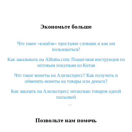
Экономьте больше
Что такое «кэшбэк» простыми словами и как им
пользоваться?
Как заказывать на Alibaba.com: Пошаговая инструкция по
оптовым покупкам из Китая
Что такое монеты на Алиэкспресс? Как получить и
обменять монеты на товары или деньги?
Как заказать на Алиэкспресс несколько товаров одной
посылкой
Что значит статус «Заказ закрыт» на Алиэкспресс и что
делать?
Позвольте нам помочь
Что делать, если Алиэкспресс просит ввести паспортные
данные и ИНН при покупке?