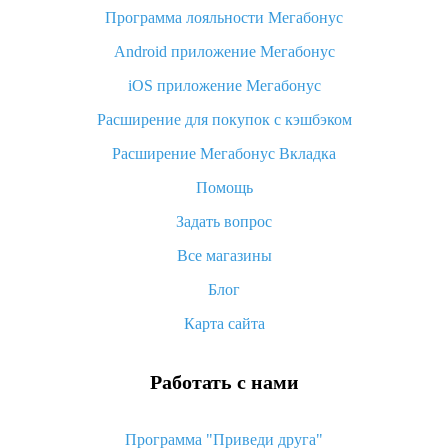
Программа лояльности Мегабонус
Как узнать, куда пришла посылка с Алиэкспресс
Android приложение Мегабонус
Вы отменили заказ на Алиэкспресс, когда вернут деньги?
iOS приложение Мегабонус
Что такое баллы на Алиэкспресс, как их получить и
потратить
Расширение для покупок с кэшбэком
«AliExpress Standard Shipping»: что это за метод доставки и
Расширение Мегабонус Вкладка
как его отслеживать
Помощь
Как покупать оптом на Алиэкспресс
Задать вопрос
Что делать, если не пришел товар с Алиэкспресс
Все магазины
Как сделать кэшбэк на Алиэкспресс: простые способы
возврата денег
Блог
Карта сайта
Работать с нами
Программа "Приведи друга"