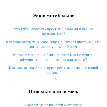
Экономьте больше
Что такое «кэшбэк» простыми словами и как им
пользоваться?
Как заказывать на Alibaba.com: Пошаговая инструкция по
оптовым покупкам из Китая
Что такое монеты на Алиэкспресс? Как получить и
обменять монеты на товары или деньги?
Как заказать на Алиэкспресс несколько товаров одной
посылкой
Что значит статус «Заказ закрыт» на Алиэкспресс и что
делать?
Позвольте нам помочь
Что делать, если Алиэкспресс просит ввести паспортные
данные и ИНН при покупке?
Программа лояльности Мегабонус
Как узнать, куда пришла посылка с Алиэкспресс