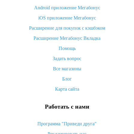
Android приложение Мегабонус
Вы отменили заказ на Алиэкспресс, когда вернут деньги?
iOS приложение Мегабонус
Что такое баллы на Алиэкспресс, как их получить и
потратить
Расширение для покупок с кэшбэком
«AliExpress Standard Shipping»: что это за метод доставки и
Расширение Мегабонус Вкладка
как его отслеживать
Помощь
Как покупать оптом на Алиэкспресс
Задать вопрос
Что делать, если не пришел товар с Алиэкспресс
Все магазины
Как сделать кэшбэк на Алиэкспресс: простые способы
возврата денег
Блог
Карта сайта
Работать с нами
Программа "Приведи друга"
Рекламировать нас