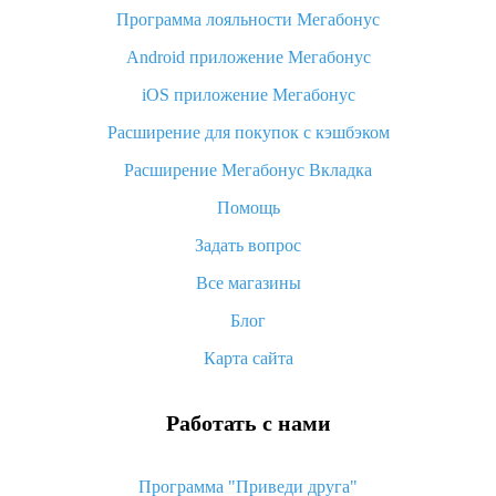
Программа лояльности Мегабонус
Как узнать, куда пришла посылка с Алиэкспресс
Android приложение Мегабонус
Вы отменили заказ на Алиэкспресс, когда вернут деньги?
iOS приложение Мегабонус
Что такое баллы на Алиэкспресс, как их получить и
потратить
Расширение для покупок с кэшбэком
«AliExpress Standard Shipping»: что это за метод доставки и
Расширение Мегабонус Вкладка
как его отслеживать
Помощь
Как покупать оптом на Алиэкспресс
Задать вопрос
Что делать, если не пришел товар с Алиэкспресс
Все магазины
Как сделать кэшбэк на Алиэкспресс: простые способы
возврата денег
Блог
Карта сайта
Работать с нами
Программа "Приведи друга"