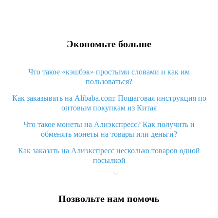
Экономьте больше
Что такое «кэшбэк» простыми словами и как им
пользоваться?
Как заказывать на Alibaba.com: Пошаговая инструкция по
оптовым покупкам из Китая
Что такое монеты на Алиэкспресс? Как получить и
обменять монеты на товары или деньги?
Как заказать на Алиэкспресс несколько товаров одной
посылкой
Что значит статус «Заказ закрыт» на Алиэкспресс и что
делать?
Позвольте нам помочь
Что делать, если Алиэкспресс просит ввести паспортные
данные и ИНН при покупке?