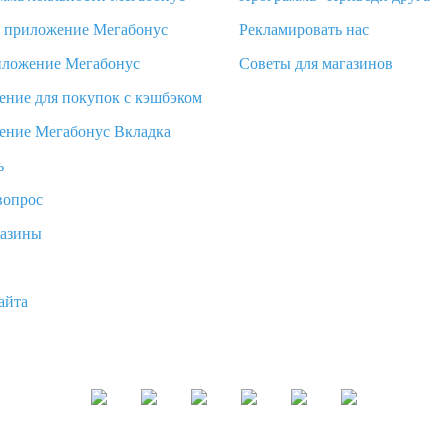
d приложение Мегабонус
Рекламировать нас
иложение Мегабонус
Советы для магазинов
ение для покупок с кэшбэком
ение Мегабонус Вкладка
ь
вопрос
газины
айта