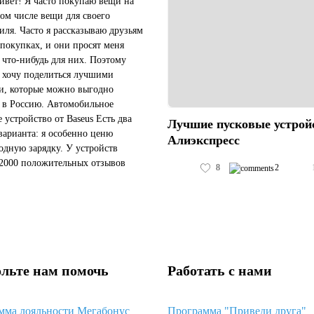
ивет! Я часто покупаю вещи на
том числе вещи для своего
иля. Часто я рассказываю друзьям
 покупках, и они просят меня
ь что-нибудь для них. Поэтому
я хочу поделиться лучшими
и, которые можно выгодно
ь в Россию. Автомобильное
е устройство от Baseus Есть два
Лучшие пусковые устрой
варианта: я особенно ценю
Алиэкспресс
одную зарядку. У устройств
2000 положительных отзывов
8
2
елей. Доставка со склада в РФ и
меньше 10 дней. Пусковое уст...
льте нам помочь
Работать с нами
мма лояльности Мегабонус
Программа "Приведи друга"