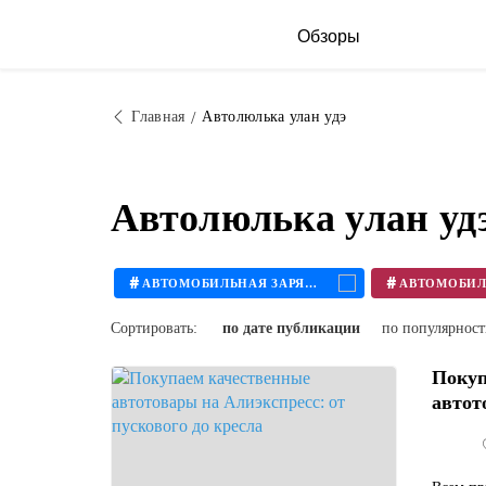
Обзоры
Главная
Автолюлька улан удэ
Автолюлька улан уд
#
#
АВТОМОБИЛЬНАЯ ЗАРЯДКА
Сортировать:
по дате публикации
по популярнос
Покуп
автот