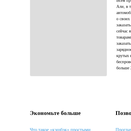
Всем пр
Али, в 
автомоб
о своих
заказат
сейчас 
товарам
заказат
зарядно
крутых 
беспров
больше 
покупат
займет 
Экономьте больше
Позво
Что такое «кэшбэк» простыми
Програ