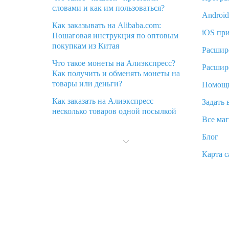
словами и как им пользоваться?
Androi
Как заказывать на Alibaba.com:
iOS пр
Пошаговая инструкция по оптовым
покупкам из Китая
Расшир
Что такое монеты на Алиэкспресс?
Расшир
Как получить и обменять монеты на
товары или деньги?
Помощ
Как заказать на Алиэкспресс
Задать 
несколько товаров одной посылкой
Все ма
Что значит статус «Заказ закрыт» на
Блог
Алиэкспресс и что делать?
Карта с
Что делать, если Алиэкспресс просит
ввести паспортные данные и ИНН
при покупке?
Как узнать, куда пришла посылка с
Алиэкспресс
Вы отменили заказ на Алиэкспресс,