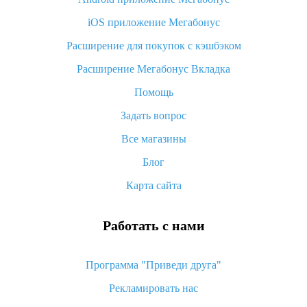
Вы отменили заказ на Алиэкспресс, когда вернут деньги?
iOS приложение Мегабонус
Что такое баллы на Алиэкспресс, как их получить и
потратить
Расширение для покупок с кэшбэком
«AliExpress Standard Shipping»: что это за метод доставки и
Расширение Мегабонус Вкладка
как его отслеживать
Помощь
Как покупать оптом на Алиэкспресс
Задать вопрос
Что делать, если не пришел товар с Алиэкспресс
Все магазины
Как сделать кэшбэк на Алиэкспресс: простые способы
возврата денег
Блог
Карта сайта
Работать с нами
Программа "Приведи друга"
Рекламировать нас