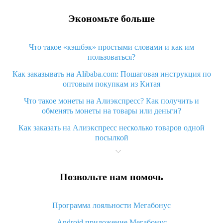
Экономьте больше
Что такое «кэшбэк» простыми словами и как им
пользоваться?
Как заказывать на Alibaba.com: Пошаговая инструкция по
оптовым покупкам из Китая
Что такое монеты на Алиэкспресс? Как получить и
обменять монеты на товары или деньги?
Как заказать на Алиэкспресс несколько товаров одной
посылкой
Что значит статус «Заказ закрыт» на Алиэкспресс и что
делать?
Позвольте нам помочь
Что делать, если Алиэкспресс просит ввести паспортные
данные и ИНН при покупке?
Программа лояльности Мегабонус
Как узнать, куда пришла посылка с Алиэкспресс
Android приложение Мегабонус