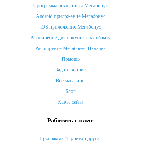
Программа лояльности Мегабонус
Как узнать, куда пришла посылка с Алиэкспресс
Android приложение Мегабонус
Вы отменили заказ на Алиэкспресс, когда вернут деньги?
iOS приложение Мегабонус
Что такое баллы на Алиэкспресс, как их получить и
потратить
Расширение для покупок с кэшбэком
«AliExpress Standard Shipping»: что это за метод доставки и
Расширение Мегабонус Вкладка
как его отслеживать
Помощь
Как покупать оптом на Алиэкспресс
Задать вопрос
Что делать, если не пришел товар с Алиэкспресс
Все магазины
Как сделать кэшбэк на Алиэкспресс: простые способы
возврата денег
Блог
Карта сайта
Работать с нами
Программа "Приведи друга"