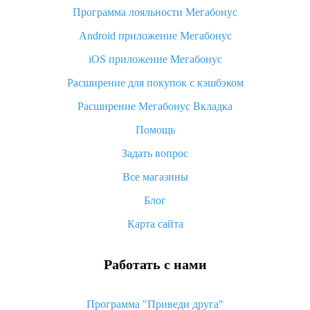
Программа лояльности Мегабонус
Как узнать, куда пришла посылка с Алиэкспресс
Android приложение Мегабонус
Вы отменили заказ на Алиэкспресс, когда вернут деньги?
iOS приложение Мегабонус
Что такое баллы на Алиэкспресс, как их получить и
потратить
Расширение для покупок с кэшбэком
«AliExpress Standard Shipping»: что это за метод доставки и
Расширение Мегабонус Вкладка
как его отслеживать
Помощь
Как покупать оптом на Алиэкспресс
Задать вопрос
Что делать, если не пришел товар с Алиэкспресс
Все магазины
Как сделать кэшбэк на Алиэкспресс: простые способы
возврата денег
Блог
Карта сайта
Работать с нами
Программа "Приведи друга"