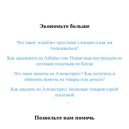
Экономьте больше
Что такое «кэшбэк» простыми словами и как им
пользоваться?
Как заказывать на Alibaba.com: Пошаговая инструкция по
оптовым покупкам из Китая
Что такое монеты на Алиэкспресс? Как получить и
обменять монеты на товары или деньги?
Как заказать на Алиэкспресс несколько товаров одной
посылкой
Что значит статус «Заказ закрыт» на Алиэкспресс и что
делать?
Позвольте нам помочь
Что делать, если Алиэкспресс просит ввести паспортные
данные и ИНН при покупке?