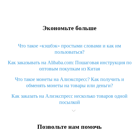
Экономьте больше
Что такое «кэшбэк» простыми словами и как им
пользоваться?
Как заказывать на Alibaba.com: Пошаговая инструкция по
оптовым покупкам из Китая
Что такое монеты на Алиэкспресс? Как получить и
обменять монеты на товары или деньги?
Как заказать на Алиэкспресс несколько товаров одной
посылкой
Что значит статус «Заказ закрыт» на Алиэкспресс и что
делать?
Позвольте нам помочь
Что делать, если Алиэкспресс просит ввести паспортные
данные и ИНН при покупке?