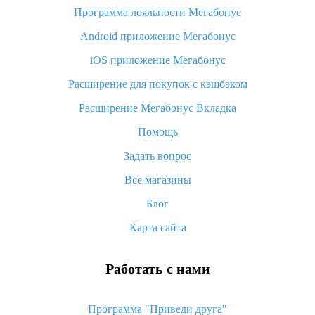
Программа лояльности Мегабонус
Как узнать, куда пришла посылка с Алиэкспресс
Android приложение Мегабонус
Вы отменили заказ на Алиэкспресс, когда вернут деньги?
iOS приложение Мегабонус
Что такое баллы на Алиэкспресс, как их получить и
потратить
Расширение для покупок с кэшбэком
«AliExpress Standard Shipping»: что это за метод доставки и
Расширение Мегабонус Вкладка
как его отслеживать
Помощь
Как покупать оптом на Алиэкспресс
Задать вопрос
Что делать, если не пришел товар с Алиэкспресс
Все магазины
Как сделать кэшбэк на Алиэкспресс: простые способы
возврата денег
Блог
Карта сайта
Работать с нами
Программа "Приведи друга"