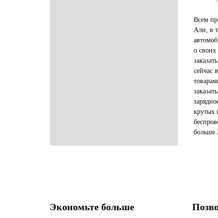
Всем пр
Али, в 
автомоб
о своих
заказат
сейчас 
товарам
заказат
зарядно
крутых 
беспров
больше 
покупат
займет 
Экономьте больше
Позво