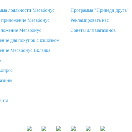
мма лояльности Мегабонус
Программа "Приведи друга"
d приложение Мегабонус
Рекламировать нас
иложение Мегабонус
Советы для магазинов
ение для покупок с кэшбэком
ение Мегабонус Вкладка
ь
вопрос
газины
айта