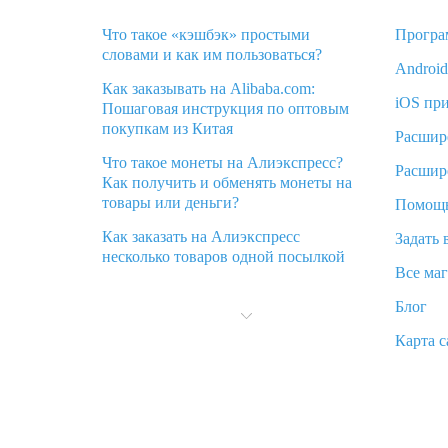
Что такое «кэшбэк» простыми
Програ
словами и как им пользоваться?
Androi
Как заказывать на Alibaba.com:
iOS пр
Пошаговая инструкция по оптовым
покупкам из Китая
Расшир
Что такое монеты на Алиэкспресс?
Расшир
Как получить и обменять монеты на
товары или деньги?
Помощ
Как заказать на Алиэкспресс
Задать 
несколько товаров одной посылкой
Все ма
Что значит статус «Заказ закрыт» на
Блог
Алиэкспресс и что делать?
Карта с
Что делать, если Алиэкспресс просит
ввести паспортные данные и ИНН
при покупке?
Как узнать, куда пришла посылка с
Алиэкспресс