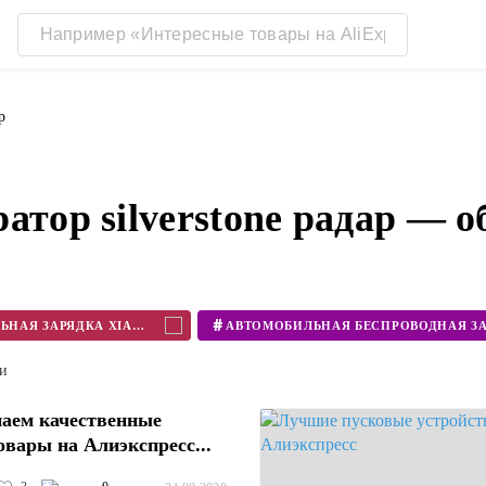
р
атор silverstone радар — 
#
АВТОМОБИЛЬНАЯ ЗАРЯДКА XIAOMI
ти
аем качественные
овары на Алиэкспресс...