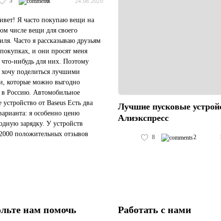
3
0
24.08.2020
ивет! Я часто покупаю вещи на
том числе вещи для своего
иля. Часто я рассказываю друзьям
 покупках, и они просят меня
ь что-нибудь для них. Поэтому
я хочу поделиться лучшими
и, которые можно выгодно
ь в Россию. Автомобильное
е устройство от Baseus Есть два
Лучшие пусковые устрой
варианта: я особенно ценю
Алиэкспресс
одную зарядку. У устройств
2000 положительных отзывов
8
2
елей. Доставка со склада в РФ и
меньше 10 дней. Пусковое уст...
льте нам помочь
Работать с нами