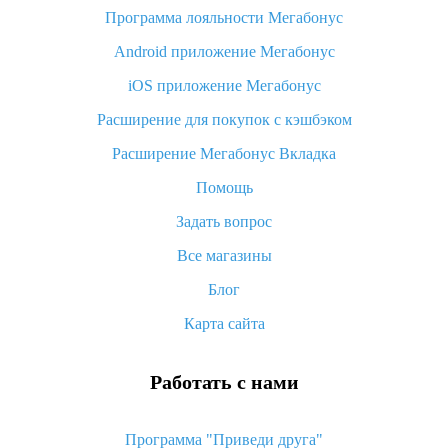
Программа лояльности Мегабонус
Как узнать, куда пришла посылка с Алиэкспресс
Android приложение Мегабонус
Вы отменили заказ на Алиэкспресс, когда вернут деньги?
iOS приложение Мегабонус
Что такое баллы на Алиэкспресс, как их получить и
потратить
Расширение для покупок с кэшбэком
«AliExpress Standard Shipping»: что это за метод доставки и
Расширение Мегабонус Вкладка
как его отслеживать
Помощь
Как покупать оптом на Алиэкспресс
Задать вопрос
Что делать, если не пришел товар с Алиэкспресс
Все магазины
Как сделать кэшбэк на Алиэкспресс: простые способы
возврата денег
Блог
Карта сайта
Работать с нами
Программа "Приведи друга"