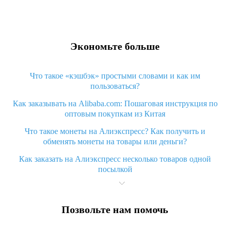
Экономьте больше
Что такое «кэшбэк» простыми словами и как им
пользоваться?
Как заказывать на Alibaba.com: Пошаговая инструкция по
оптовым покупкам из Китая
Что такое монеты на Алиэкспресс? Как получить и
обменять монеты на товары или деньги?
Как заказать на Алиэкспресс несколько товаров одной
посылкой
Что значит статус «Заказ закрыт» на Алиэкспресс и что
делать?
Позвольте нам помочь
Что делать, если Алиэкспресс просит ввести паспортные
данные и ИНН при покупке?