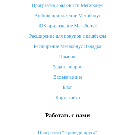
Программа лояльности Мегабонус
Как узнать, куда пришла посылка с Алиэкспресс
Android приложение Мегабонус
Вы отменили заказ на Алиэкспресс, когда вернут деньги?
iOS приложение Мегабонус
Что такое баллы на Алиэкспресс, как их получить и
потратить
Расширение для покупок с кэшбэком
«AliExpress Standard Shipping»: что это за метод доставки и
Расширение Мегабонус Вкладка
как его отслеживать
Помощь
Как покупать оптом на Алиэкспресс
Задать вопрос
Что делать, если не пришел товар с Алиэкспресс
Все магазины
Как сделать кэшбэк на Алиэкспресс: простые способы
возврата денег
Блог
Карта сайта
Работать с нами
Программа "Приведи друга"