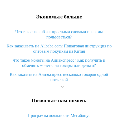
Экономьте больше
Что такое «кэшбэк» простыми словами и как им
пользоваться?
Как заказывать на Alibaba.com: Пошаговая инструкция по
оптовым покупкам из Китая
Что такое монеты на Алиэкспресс? Как получить и
обменять монеты на товары или деньги?
Как заказать на Алиэкспресс несколько товаров одной
посылкой
Что значит статус «Заказ закрыт» на Алиэкспресс и что
делать?
Позвольте нам помочь
Что делать, если Алиэкспресс просит ввести паспортные
данные и ИНН при покупке?
Программа лояльности Мегабонус
Как узнать, куда пришла посылка с Алиэкспресс