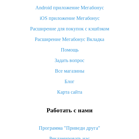
Android приложение Мегабонус
Вы отменили заказ на Алиэкспресс, когда вернут деньги?
iOS приложение Мегабонус
Что такое баллы на Алиэкспресс, как их получить и
потратить
Расширение для покупок с кэшбэком
«AliExpress Standard Shipping»: что это за метод доставки и
Расширение Мегабонус Вкладка
как его отслеживать
Помощь
Как покупать оптом на Алиэкспресс
Задать вопрос
Что делать, если не пришел товар с Алиэкспресс
Все магазины
Как сделать кэшбэк на Алиэкспресс: простые способы
возврата денег
Блог
Карта сайта
Работать с нами
Программа "Приведи друга"
Рекламировать нас