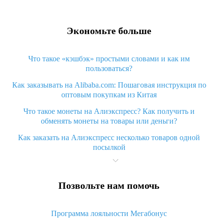
Экономьте больше
Что такое «кэшбэк» простыми словами и как им
пользоваться?
Как заказывать на Alibaba.com: Пошаговая инструкция по
оптовым покупкам из Китая
Что такое монеты на Алиэкспресс? Как получить и
обменять монеты на товары или деньги?
Как заказать на Алиэкспресс несколько товаров одной
посылкой
Что значит статус «Заказ закрыт» на Алиэкспресс и что
делать?
Позвольте нам помочь
Что делать, если Алиэкспресс просит ввести паспортные
данные и ИНН при покупке?
Программа лояльности Мегабонус
Как узнать, куда пришла посылка с Алиэкспресс