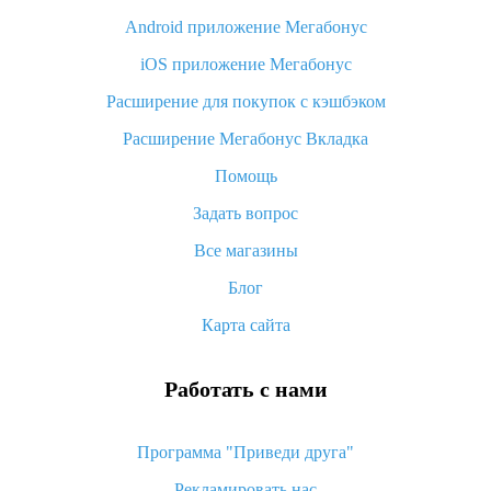
Android приложение Мегабонус
Вы отменили заказ на Алиэкспресс, когда вернут деньги?
iOS приложение Мегабонус
Что такое баллы на Алиэкспресс, как их получить и
потратить
Расширение для покупок с кэшбэком
«AliExpress Standard Shipping»: что это за метод доставки и
Расширение Мегабонус Вкладка
как его отслеживать
Помощь
Как покупать оптом на Алиэкспресс
Задать вопрос
Что делать, если не пришел товар с Алиэкспресс
Все магазины
Как сделать кэшбэк на Алиэкспресс: простые способы
возврата денег
Блог
Карта сайта
Работать с нами
Программа "Приведи друга"
Рекламировать нас