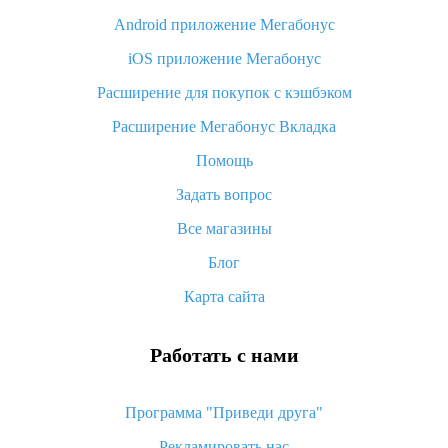
Android приложение Мегабонус
Вы отменили заказ на Алиэкспресс, когда вернут деньги?
iOS приложение Мегабонус
Что такое баллы на Алиэкспресс, как их получить и
потратить
Расширение для покупок с кэшбэком
«AliExpress Standard Shipping»: что это за метод доставки и
Расширение Мегабонус Вкладка
как его отслеживать
Помощь
Как покупать оптом на Алиэкспресс
Задать вопрос
Что делать, если не пришел товар с Алиэкспресс
Все магазины
Как сделать кэшбэк на Алиэкспресс: простые способы
возврата денег
Блог
Карта сайта
Работать с нами
Программа "Приведи друга"
Рекламировать нас