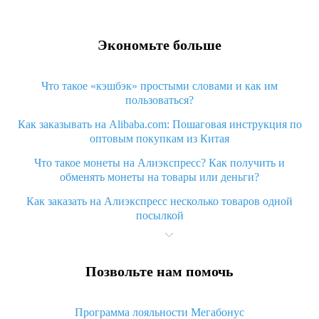
Экономьте больше
Что такое «кэшбэк» простыми словами и как им
пользоваться?
Как заказывать на Alibaba.com: Пошаговая инструкция по
оптовым покупкам из Китая
Что такое монеты на Алиэкспресс? Как получить и
обменять монеты на товары или деньги?
Как заказать на Алиэкспресс несколько товаров одной
посылкой
Что значит статус «Заказ закрыт» на Алиэкспресс и что
делать?
Позвольте нам помочь
Что делать, если Алиэкспресс просит ввести паспортные
данные и ИНН при покупке?
Программа лояльности Мегабонус
Как узнать, куда пришла посылка с Алиэкспресс