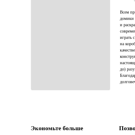
Всем пр
домики 
и раскр
совреме
играть 
на коро
качеств
констру
настоящ
до) разу
Благода
долгове
каранда
краскам
Экономьте больше
Позво