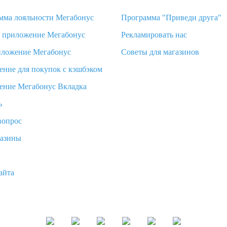
мма лояльности Мегабонус
Программа "Приведи друга"
d приложение Мегабонус
Рекламировать нас
иложение Мегабонус
Советы для магазинов
ение для покупок с кэшбэком
ение Мегабонус Вкладка
ь
вопрос
газины
айта