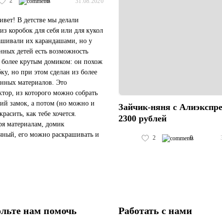
2
0
31.08.2020
ивет! В детстве мы делали
из коробок для себя или для кукол
ашивали их карандашами, но у
нных детей есть возможность
с более крутым домиком: он похож
бку, но при этом сделан из более
енных материалов. Это
ктор, из которого можно собрать
ий замок, а потом (но можно и
Зайчик-няня с Алиэкспре
красить, как тебе хочется.
2300 рублей
ря материалам, домик
чный, его можно раскрашивать и
2
0
шами, и фломастерами, и
и, и при этом не повредить....
льте нам помочь
Работать с нами