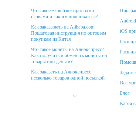
Что такое «кэшбэк» простыми
Програ
словами и как им пользоваться?
Androi
Как заказывать на Alibaba.com:
iOS пр
Пошаговая инструкция по оптовым
покупкам из Китая
Расшир
Что такое монеты на Алиэкспресс?
Расшир
Как получить и обменять монеты на
товары или деньги?
Помощ
Как заказать на Алиэкспресс
Задать 
несколько товаров одной посылкой
Все ма
Что значит статус «Заказ закрыт» на
Блог
Алиэкспресс и что делать?
Карта с
Что делать, если Алиэкспресс просит
ввести паспортные данные и ИНН
при покупке?
Как узнать, куда пришла посылка с
Алиэкспресс