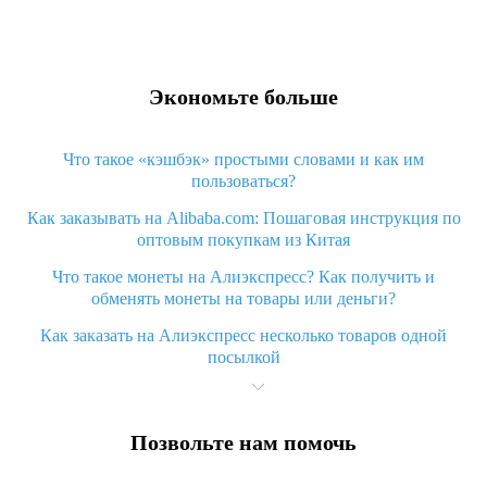
Экономьте больше
Что такое «кэшбэк» простыми словами и как им
пользоваться?
Как заказывать на Alibaba.com: Пошаговая инструкция по
оптовым покупкам из Китая
Что такое монеты на Алиэкспресс? Как получить и
обменять монеты на товары или деньги?
Как заказать на Алиэкспресс несколько товаров одной
посылкой
Что значит статус «Заказ закрыт» на Алиэкспресс и что
делать?
Позвольте нам помочь
Что делать, если Алиэкспресс просит ввести паспортные
данные и ИНН при покупке?