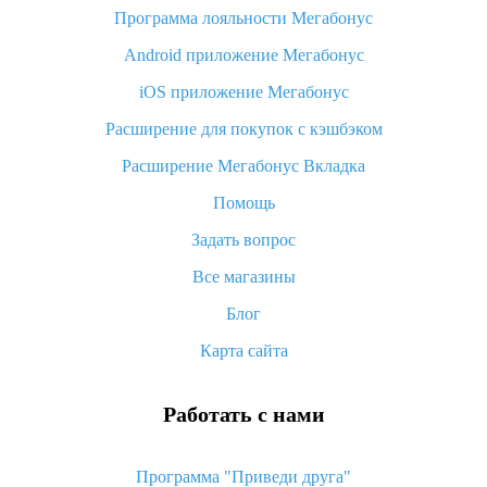
Программа лояльности Мегабонус
Как узнать, куда пришла посылка с Алиэкспресс
Android приложение Мегабонус
Вы отменили заказ на Алиэкспресс, когда вернут деньги?
iOS приложение Мегабонус
Что такое баллы на Алиэкспресс, как их получить и
потратить
Расширение для покупок с кэшбэком
«AliExpress Standard Shipping»: что это за метод доставки и
Расширение Мегабонус Вкладка
как его отслеживать
Помощь
Как покупать оптом на Алиэкспресс
Задать вопрос
Что делать, если не пришел товар с Алиэкспресс
Все магазины
Как сделать кэшбэк на Алиэкспресс: простые способы
возврата денег
Блог
Карта сайта
Работать с нами
Программа "Приведи друга"