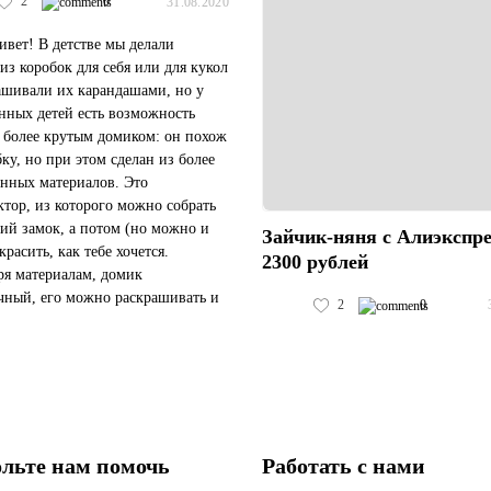
2
0
31.08.2020
ивет! В детстве мы делали
из коробок для себя или для кукол
ашивали их карандашами, но у
нных детей есть возможность
с более крутым домиком: он похож
бку, но при этом сделан из более
енных материалов. Это
ктор, из которого можно собрать
ий замок, а потом (но можно и
Зайчик-няня с Алиэкспре
красить, как тебе хочется.
2300 рублей
ря материалам, домик
чный, его можно раскрашивать и
2
0
шами, и фломастерами, и
и, и при этом не повредить....
льте нам помочь
Работать с нами