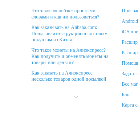
Что такое «кэшбэк» простыми
Програ
словами и как им пользоваться?
Androi
Как заказывать на Alibaba.com:
iOS пр
Пошаговая инструкция по оптовым
покупкам из Китая
Расшир
Что такое монеты на Алиэкспресс?
Расшир
Как получить и обменять монеты на
товары или деньги?
Помощ
Как заказать на Алиэкспресс
Задать 
несколько товаров одной посылкой
Все ма
Что значит статус «Заказ закрыт» на
Блог
Алиэкспресс и что делать?
Карта с
Что делать, если Алиэкспресс просит
ввести паспортные данные и ИНН
при покупке?
Как узнать, куда пришла посылка с
Алиэкспресс