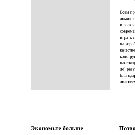
Всем пр
домики 
и раскр
совреме
играть 
на коро
качеств
констру
настоящ
до) разу
Благода
долгове
каранда
краскам
Экономьте больше
Позво