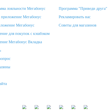
мма лояльности Мегабонус
Программа "Приведи друга"
d приложение Мегабонус
Рекламировать нас
иложение Мегабонус
Советы для магазинов
ение для покупок с кэшбэком
ение Мегабонус Вкладка
ь
вопрос
газины
айта