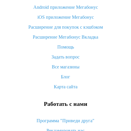
Android приложение Мегабонус
Вы отменили заказ на Алиэкспресс, когда вернут деньги?
iOS приложение Мегабонус
Что такое баллы на Алиэкспресс, как их получить и
потратить
Расширение для покупок с кэшбэком
«AliExpress Standard Shipping»: что это за метод доставки и
Расширение Мегабонус Вкладка
как его отслеживать
Помощь
Как покупать оптом на Алиэкспресс
Задать вопрос
Что делать, если не пришел товар с Алиэкспресс
Все магазины
Как сделать кэшбэк на Алиэкспресс: простые способы
возврата денег
Блог
Карта сайта
Работать с нами
Программа "Приведи друга"
Рекламировать нас