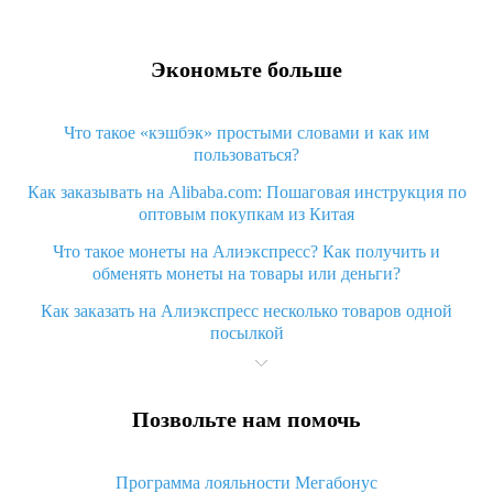
Экономьте больше
Что такое «кэшбэк» простыми словами и как им
пользоваться?
Как заказывать на Alibaba.com: Пошаговая инструкция по
оптовым покупкам из Китая
Что такое монеты на Алиэкспресс? Как получить и
обменять монеты на товары или деньги?
Как заказать на Алиэкспресс несколько товаров одной
посылкой
Что значит статус «Заказ закрыт» на Алиэкспресс и что
делать?
Позвольте нам помочь
Что делать, если Алиэкспресс просит ввести паспортные
данные и ИНН при покупке?
Программа лояльности Мегабонус
Как узнать, куда пришла посылка с Алиэкспресс