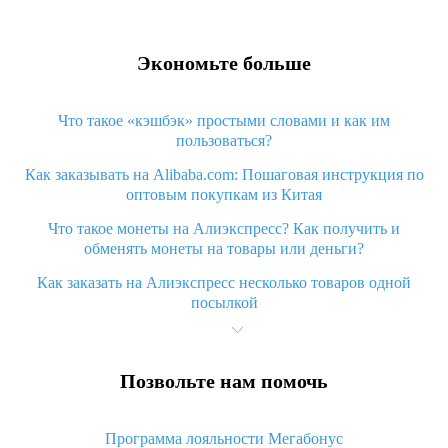
Экономьте больше
Что такое «кэшбэк» простыми словами и как им
пользоваться?
Как заказывать на Alibaba.com: Пошаговая инструкция по
оптовым покупкам из Китая
Что такое монеты на Алиэкспресс? Как получить и
обменять монеты на товары или деньги?
Как заказать на Алиэкспресс несколько товаров одной
посылкой
Что значит статус «Заказ закрыт» на Алиэкспресс и что
делать?
Позвольте нам помочь
Что делать, если Алиэкспресс просит ввести паспортные
данные и ИНН при покупке?
Программа лояльности Мегабонус
Как узнать, куда пришла посылка с Алиэкспресс