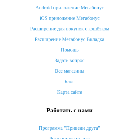
Android приложение Мегабонус
Вы отменили заказ на Алиэкспресс, когда вернут деньги?
iOS приложение Мегабонус
Что такое баллы на Алиэкспресс, как их получить и
потратить
Расширение для покупок с кэшбэком
«AliExpress Standard Shipping»: что это за метод доставки и
Расширение Мегабонус Вкладка
как его отслеживать
Помощь
Как покупать оптом на Алиэкспресс
Задать вопрос
Что делать, если не пришел товар с Алиэкспресс
Все магазины
Как сделать кэшбэк на Алиэкспресс: простые способы
возврата денег
Блог
Карта сайта
Работать с нами
Программа "Приведи друга"
Рекламировать нас