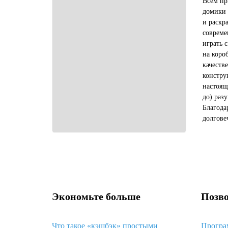
Всем пр
домики 
и раскр
совреме
играть 
на коро
качеств
констру
настоящ
до) разу
Благода
долгове
каранда
краскам
Экономьте больше
Позво
Что такое «кэшбэк» простыми
Програ