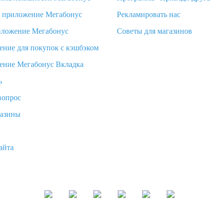
d приложение Мегабонус
Рекламировать нас
иложение Мегабонус
Советы для магазинов
ение для покупок с кэшбэком
ение Мегабонус Вкладка
ь
вопрос
газины
айта