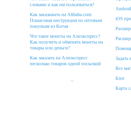
словами и как им пользоваться?
Androi
Как заказывать на Alibaba.com:
iOS пр
Пошаговая инструкция по оптовым
покупкам из Китая
Расшир
Что такое монеты на Алиэкспресс?
Расшир
Как получить и обменять монеты на
товары или деньги?
Помощ
Как заказать на Алиэкспресс
Задать 
несколько товаров одной посылкой
Все ма
Что значит статус «Заказ закрыт» на
Блог
Алиэкспресс и что делать?
Карта с
Что делать, если Алиэкспресс просит
ввести паспортные данные и ИНН
при покупке?
Как узнать, куда пришла посылка с
Алиэкспресс
Вы отменили заказ на Алиэкспресс,