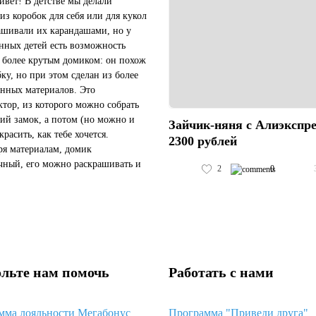
ивет! В детстве мы делали
из коробок для себя или для кукол
ашивали их карандашами, но у
нных детей есть возможность
с более крутым домиком: он похож
бку, но при этом сделан из более
енных материалов. Это
ктор, из которого можно собрать
ий замок, а потом (но можно и
Зайчик-няня с Алиэкспре
красить, как тебе хочется.
2300 рублей
ря материалам, домик
чный, его можно раскрашивать и
2
0
шами, и фломастерами, и
и, и при этом не повредить....
льте нам помочь
Работать с нами
мма лояльности Мегабонус
Программа "Приведи друга"