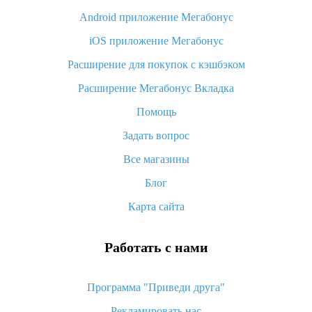
Android приложение Мегабонус
Вы отменили заказ на Алиэкспресс, когда вернут деньги?
iOS приложение Мегабонус
Что такое баллы на Алиэкспресс, как их получить и
потратить
Расширение для покупок с кэшбэком
«AliExpress Standard Shipping»: что это за метод доставки и
Расширение Мегабонус Вкладка
как его отслеживать
Помощь
Как покупать оптом на Алиэкспресс
Задать вопрос
Что делать, если не пришел товар с Алиэкспресс
Все магазины
Как сделать кэшбэк на Алиэкспресс: простые способы
возврата денег
Блог
Карта сайта
Работать с нами
Программа "Приведи друга"
Рекламировать нас