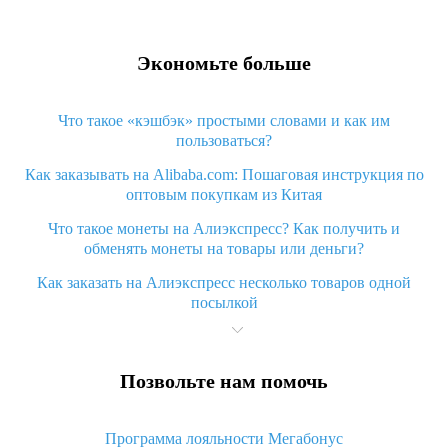
Экономьте больше
Что такое «кэшбэк» простыми словами и как им
пользоваться?
Как заказывать на Alibaba.com: Пошаговая инструкция по
оптовым покупкам из Китая
Что такое монеты на Алиэкспресс? Как получить и
обменять монеты на товары или деньги?
Как заказать на Алиэкспресс несколько товаров одной
посылкой
Что значит статус «Заказ закрыт» на Алиэкспресс и что
делать?
Позвольте нам помочь
Что делать, если Алиэкспресс просит ввести паспортные
данные и ИНН при покупке?
Программа лояльности Мегабонус
Как узнать, куда пришла посылка с Алиэкспресс