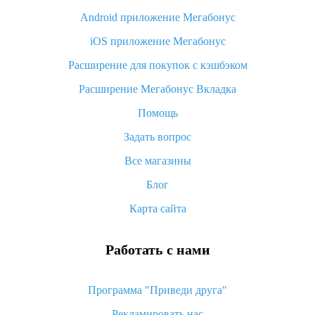
Android приложение Мегабонус
Вы отменили заказ на Алиэкспресс, когда вернут деньги?
iOS приложение Мегабонус
Что такое баллы на Алиэкспресс, как их получить и
потратить
Расширение для покупок с кэшбэком
«AliExpress Standard Shipping»: что это за метод доставки и
Расширение Мегабонус Вкладка
как его отслеживать
Помощь
Как покупать оптом на Алиэкспресс
Задать вопрос
Что делать, если не пришел товар с Алиэкспресс
Все магазины
Как сделать кэшбэк на Алиэкспресс: простые способы
возврата денег
Блог
Карта сайта
Работать с нами
Программа "Приведи друга"
Рекламировать нас