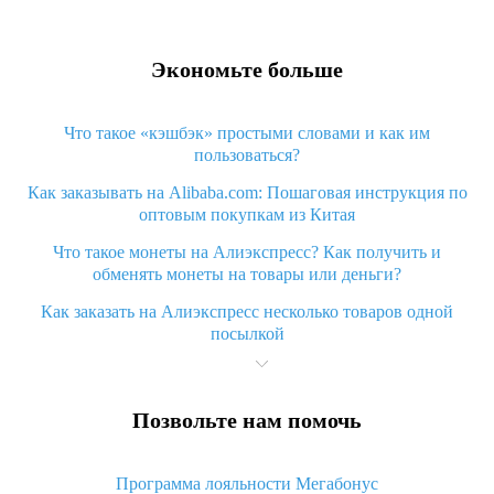
Экономьте больше
Что такое «кэшбэк» простыми словами и как им
пользоваться?
Как заказывать на Alibaba.com: Пошаговая инструкция по
оптовым покупкам из Китая
Что такое монеты на Алиэкспресс? Как получить и
обменять монеты на товары или деньги?
Как заказать на Алиэкспресс несколько товаров одной
посылкой
Что значит статус «Заказ закрыт» на Алиэкспресс и что
делать?
Позвольте нам помочь
Что делать, если Алиэкспресс просит ввести паспортные
данные и ИНН при покупке?
Программа лояльности Мегабонус
Как узнать, куда пришла посылка с Алиэкспресс