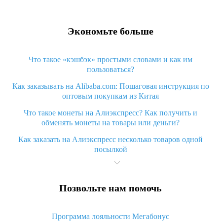
Экономьте больше
Что такое «кэшбэк» простыми словами и как им
пользоваться?
Как заказывать на Alibaba.com: Пошаговая инструкция по
оптовым покупкам из Китая
Что такое монеты на Алиэкспресс? Как получить и
обменять монеты на товары или деньги?
Как заказать на Алиэкспресс несколько товаров одной
посылкой
Что значит статус «Заказ закрыт» на Алиэкспресс и что
делать?
Позвольте нам помочь
Что делать, если Алиэкспресс просит ввести паспортные
данные и ИНН при покупке?
Программа лояльности Мегабонус
Как узнать, куда пришла посылка с Алиэкспресс