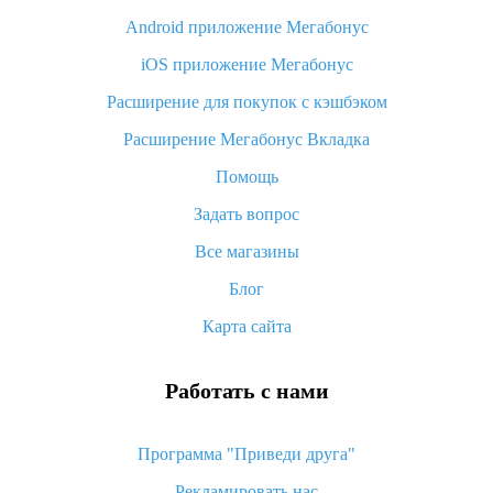
Android приложение Мегабонус
Вы отменили заказ на Алиэкспресс, когда вернут деньги?
iOS приложение Мегабонус
Что такое баллы на Алиэкспресс, как их получить и
потратить
Расширение для покупок с кэшбэком
«AliExpress Standard Shipping»: что это за метод доставки и
Расширение Мегабонус Вкладка
как его отслеживать
Помощь
Как покупать оптом на Алиэкспресс
Задать вопрос
Что делать, если не пришел товар с Алиэкспресс
Все магазины
Как сделать кэшбэк на Алиэкспресс: простые способы
возврата денег
Блог
Карта сайта
Работать с нами
Программа "Приведи друга"
Рекламировать нас