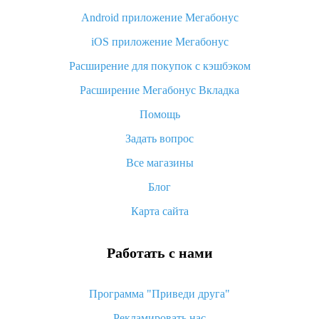
Android приложение Мегабонус
Вы отменили заказ на Алиэкспресс, когда вернут деньги?
iOS приложение Мегабонус
Что такое баллы на Алиэкспресс, как их получить и
потратить
Расширение для покупок с кэшбэком
«AliExpress Standard Shipping»: что это за метод доставки и
Расширение Мегабонус Вкладка
как его отслеживать
Помощь
Как покупать оптом на Алиэкспресс
Задать вопрос
Что делать, если не пришел товар с Алиэкспресс
Все магазины
Как сделать кэшбэк на Алиэкспресс: простые способы
возврата денег
Блог
Карта сайта
Работать с нами
Программа "Приведи друга"
Рекламировать нас