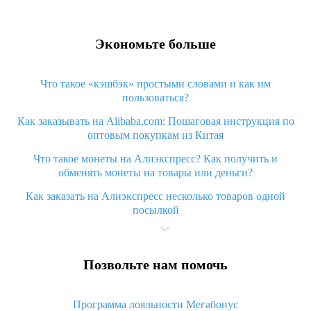
Экономьте больше
Что такое «кэшбэк» простыми словами и как им
пользоваться?
Как заказывать на Alibaba.com: Пошаговая инструкция по
оптовым покупкам из Китая
Что такое монеты на Алиэкспресс? Как получить и
обменять монеты на товары или деньги?
Как заказать на Алиэкспресс несколько товаров одной
посылкой
Что значит статус «Заказ закрыт» на Алиэкспресс и что
делать?
Позвольте нам помочь
Что делать, если Алиэкспресс просит ввести паспортные
данные и ИНН при покупке?
Программа лояльности Мегабонус
Как узнать, куда пришла посылка с Алиэкспресс