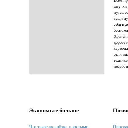
Всем пр
штучки 
путешес
вещи лу
себя в д
беспоко
Хранени
дороге 
карточк
отличны
техника
позабот
комфорт
самый м
Экономьте больше
Позво
Что такое «кэшбэк» простыми
Програ