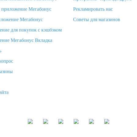
d приложение Мегабонус
Рекламировать нас
иложение Мегабонус
Советы для магазинов
ение для покупок с кэшбэком
ение Мегабонус Вкладка
ь
вопрос
газины
айта