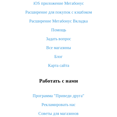
iOS приложение Мегабонус
Что такое баллы на Алиэкспресс, как их получить и
потратить
Расширение для покупок с кэшбэком
«AliExpress Standard Shipping»: что это за метод доставки и
Расширение Мегабонус Вкладка
как его отслеживать
Помощь
Как покупать оптом на Алиэкспресс
Задать вопрос
Что делать, если не пришел товар с Алиэкспресс
Все магазины
Как сделать кэшбэк на Алиэкспресс: простые способы
возврата денег
Блог
Карта сайта
Работать с нами
Программа "Приведи друга"
Рекламировать нас
Советы для магазинов