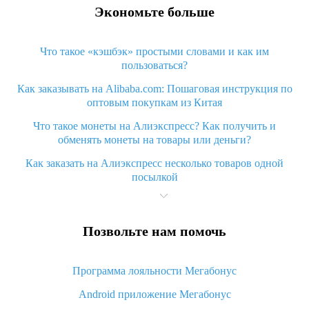
Экономьте больше
Что такое «кэшбэк» простыми словами и как им
пользоваться?
Как заказывать на Alibaba.com: Пошаговая инструкция по
оптовым покупкам из Китая
Что такое монеты на Алиэкспресс? Как получить и
обменять монеты на товары или деньги?
Как заказать на Алиэкспресс несколько товаров одной
посылкой
Что значит статус «Заказ закрыт» на Алиэкспресс и что
делать?
Позвольте нам помочь
Что делать, если Алиэкспресс просит ввести паспортные
данные и ИНН при покупке?
Программа лояльности Мегабонус
Как узнать, куда пришла посылка с Алиэкспресс
Android приложение Мегабонус
Вы отменили заказ на Алиэкспресс, когда вернут деньги?