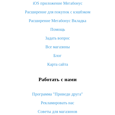
iOS приложение Мегабонус
Что такое баллы на Алиэкспресс, как их получить и
потратить
Расширение для покупок с кэшбэком
«AliExpress Standard Shipping»: что это за метод доставки и
Расширение Мегабонус Вкладка
как его отслеживать
Помощь
Как покупать оптом на Алиэкспресс
Задать вопрос
Что делать, если не пришел товар с Алиэкспресс
Все магазины
Как сделать кэшбэк на Алиэкспресс: простые способы
возврата денег
Блог
Карта сайта
Работать с нами
Программа "Приведи друга"
Рекламировать нас
Советы для магазинов