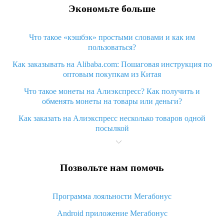
Экономьте больше
Что такое «кэшбэк» простыми словами и как им
пользоваться?
Как заказывать на Alibaba.com: Пошаговая инструкция по
оптовым покупкам из Китая
Что такое монеты на Алиэкспресс? Как получить и
обменять монеты на товары или деньги?
Как заказать на Алиэкспресс несколько товаров одной
посылкой
Что значит статус «Заказ закрыт» на Алиэкспресс и что
делать?
Позвольте нам помочь
Что делать, если Алиэкспресс просит ввести паспортные
данные и ИНН при покупке?
Программа лояльности Мегабонус
Как узнать, куда пришла посылка с Алиэкспресс
Android приложение Мегабонус
Вы отменили заказ на Алиэкспресс, когда вернут деньги?