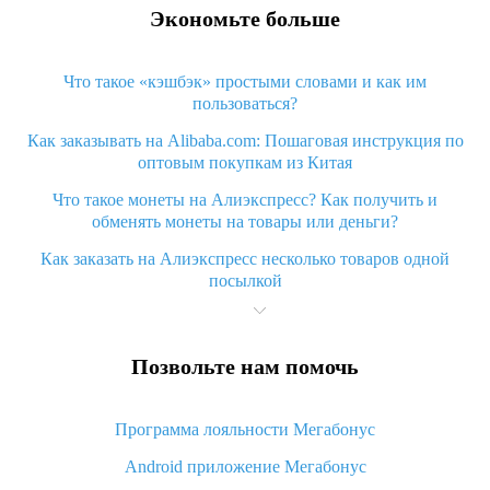
Экономьте больше
Что такое «кэшбэк» простыми словами и как им
пользоваться?
Как заказывать на Alibaba.com: Пошаговая инструкция по
оптовым покупкам из Китая
Что такое монеты на Алиэкспресс? Как получить и
обменять монеты на товары или деньги?
Как заказать на Алиэкспресс несколько товаров одной
посылкой
Что значит статус «Заказ закрыт» на Алиэкспресс и что
делать?
Позвольте нам помочь
Что делать, если Алиэкспресс просит ввести паспортные
данные и ИНН при покупке?
Программа лояльности Мегабонус
Как узнать, куда пришла посылка с Алиэкспресс
Android приложение Мегабонус
Вы отменили заказ на Алиэкспресс, когда вернут деньги?