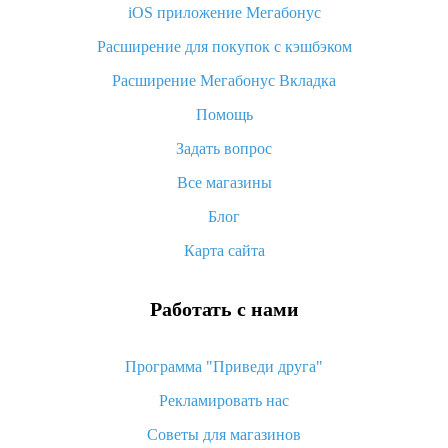
iOS приложение Мегабонус
Что такое баллы на Алиэкспресс, как их получить и
потратить
Расширение для покупок с кэшбэком
«AliExpress Standard Shipping»: что это за метод доставки и
Расширение Мегабонус Вкладка
как его отслеживать
Помощь
Как покупать оптом на Алиэкспресс
Задать вопрос
Что делать, если не пришел товар с Алиэкспресс
Все магазины
Как сделать кэшбэк на Алиэкспресс: простые способы
возврата денег
Блог
Карта сайта
Работать с нами
Программа "Приведи друга"
Рекламировать нас
Советы для магазинов