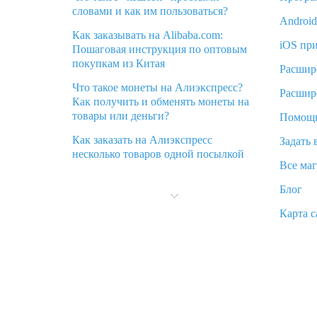
словами и как им пользоваться?
Androi
Как заказывать на Alibaba.com:
iOS пр
Пошаговая инструкция по оптовым
покупкам из Китая
Расшир
Что такое монеты на Алиэкспресс?
Расшир
Как получить и обменять монеты на
товары или деньги?
Помощ
Как заказать на Алиэкспресс
Задать 
несколько товаров одной посылкой
Все ма
Что значит статус «Заказ закрыт» на
Блог
Алиэкспресс и что делать?
Карта с
Что делать, если Алиэкспресс просит
ввести паспортные данные и ИНН
при покупке?
Как узнать, куда пришла посылка с
Алиэкспресс
Вы отменили заказ на Алиэкспресс,