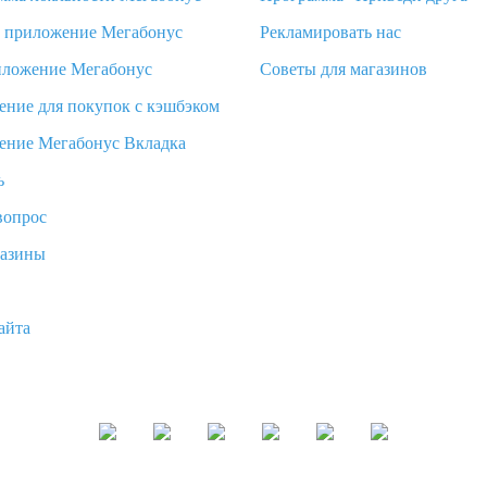
d приложение Мегабонус
Рекламировать нас
иложение Мегабонус
Советы для магазинов
ение для покупок с кэшбэком
ение Мегабонус Вкладка
ь
вопрос
газины
айта