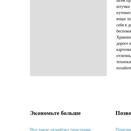
Всем пр
штучки 
путешес
вещи лу
себя в д
беспоко
Хранени
дороге 
карточк
отличны
техника
позабот
комфорт
самый м
Экономьте больше
Позво
Что такое «кэшбэк» простыми
Програ