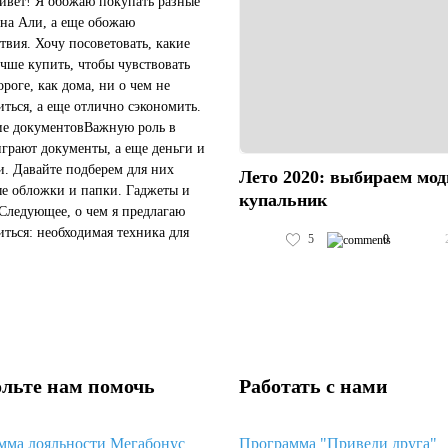
ивет! Я обожаю покупать разные
на Али, а еще обожаю
твия. Хочу посоветовать, какие
чше купить, чтобы чувствовать
ороге, как дома, ни о чем не
иться, а еще отлично сэкономить.
е документовВажную роль в
играют документы, а еще деньги и
и. Давайте подберем для них
Лето 2020: выбираем мо
е обложки и папки. Гаджеты и
купальник
Следующее, о чем я предлагаю
иться: необходимая техника для
5
0
ного путешествия. Я подобрала
ощный и надежн...
льте нам помочь
Работать с нами
мма лояльности Мегабонус
Программа "Приведи друга"