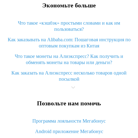
Экономьте больше
Что такое «кэшбэк» простыми словами и как им
пользоваться?
Как заказывать на Alibaba.com: Пошаговая инструкция по
оптовым покупкам из Китая
Что такое монеты на Алиэкспресс? Как получить и
обменять монеты на товары или деньги?
Как заказать на Алиэкспресс несколько товаров одной
посылкой
Что значит статус «Заказ закрыт» на Алиэкспресс и что
делать?
Позвольте нам помочь
Что делать, если Алиэкспресс просит ввести паспортные
данные и ИНН при покупке?
Программа лояльности Мегабонус
Как узнать, куда пришла посылка с Алиэкспресс
Android приложение Мегабонус
Вы отменили заказ на Алиэкспресс, когда вернут деньги?