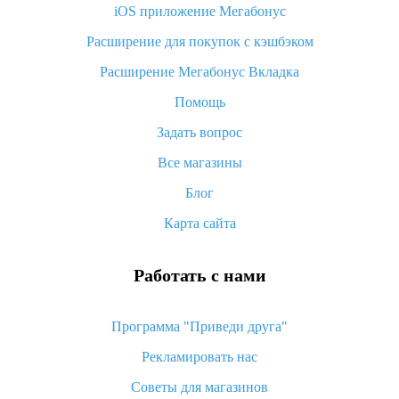
iOS приложение Мегабонус
Что такое баллы на Алиэкспресс, как их получить и
потратить
Расширение для покупок с кэшбэком
«AliExpress Standard Shipping»: что это за метод доставки и
Расширение Мегабонус Вкладка
как его отслеживать
Помощь
Как покупать оптом на Алиэкспресс
Задать вопрос
Что делать, если не пришел товар с Алиэкспресс
Все магазины
Как сделать кэшбэк на Алиэкспресс: простые способы
возврата денег
Блог
Карта сайта
Работать с нами
Программа "Приведи друга"
Рекламировать нас
Советы для магазинов