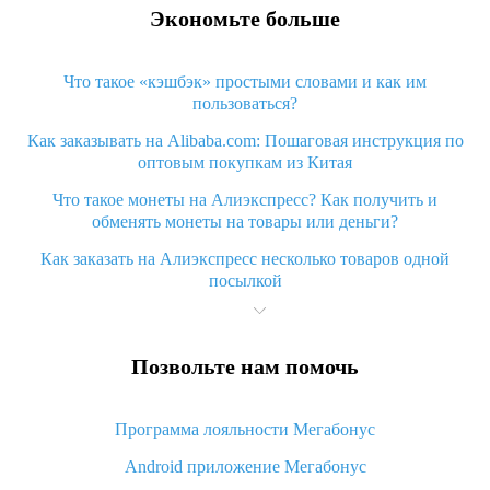
Экономьте больше
Что такое «кэшбэк» простыми словами и как им
пользоваться?
Как заказывать на Alibaba.com: Пошаговая инструкция по
оптовым покупкам из Китая
Что такое монеты на Алиэкспресс? Как получить и
обменять монеты на товары или деньги?
Как заказать на Алиэкспресс несколько товаров одной
посылкой
Что значит статус «Заказ закрыт» на Алиэкспресс и что
делать?
Позвольте нам помочь
Что делать, если Алиэкспресс просит ввести паспортные
данные и ИНН при покупке?
Программа лояльности Мегабонус
Как узнать, куда пришла посылка с Алиэкспресс
Android приложение Мегабонус
Вы отменили заказ на Алиэкспресс, когда вернут деньги?