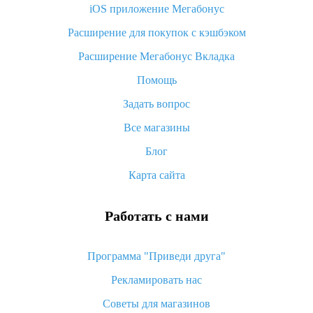
iOS приложение Мегабонус
Что такое баллы на Алиэкспресс, как их получить и
потратить
Расширение для покупок с кэшбэком
«AliExpress Standard Shipping»: что это за метод доставки и
Расширение Мегабонус Вкладка
как его отслеживать
Помощь
Как покупать оптом на Алиэкспресс
Задать вопрос
Что делать, если не пришел товар с Алиэкспресс
Все магазины
Как сделать кэшбэк на Алиэкспресс: простые способы
возврата денег
Блог
Карта сайта
Работать с нами
Программа "Приведи друга"
Рекламировать нас
Советы для магазинов