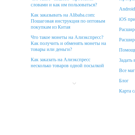
словами и как им пользоваться?
Androi
Как заказывать на Alibaba.com:
iOS пр
Пошаговая инструкция по оптовым
покупкам из Китая
Расшир
Что такое монеты на Алиэкспресс?
Расшир
Как получить и обменять монеты на
товары или деньги?
Помощ
Как заказать на Алиэкспресс
Задать 
несколько товаров одной посылкой
Все ма
Что значит статус «Заказ закрыт» на
Блог
Алиэкспресс и что делать?
Карта с
Что делать, если Алиэкспресс просит
ввести паспортные данные и ИНН
при покупке?
Как узнать, куда пришла посылка с
Алиэкспресс
Вы отменили заказ на Алиэкспресс,