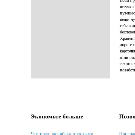
Всем пр
штучки 
путешес
вещи лу
себя в д
беспоко
Хранени
дороге 
карточк
отличны
техника
позабот
комфорт
самый м
Экономьте больше
Позво
Что такое «кэшбэк» простыми
Програ