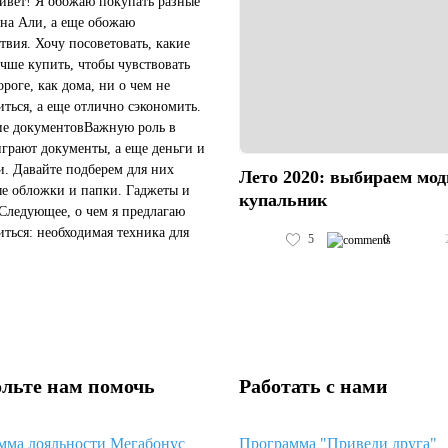
ивет! Я обожаю покупать разные
на Али, а еще обожаю
твия. Хочу посоветовать, какие
чше купить, чтобы чувствовать
ороге, как дома, ни о чем не
иться, а еще отлично сэкономить.
е документовВажную роль в
играют документы, а еще деньги и
и. Давайте подберем для них
Лето 2020: выбираем мо
е обложки и папки. Гаджеты и
купальник
Следующее, о чем я предлагаю
иться: необходимая техника для
5
0
ного путешествия. Я подобрала
ощный и надежн...
льте нам помочь
Работать с нами
мма лояльности Мегабонус
Программа "Приведи друга"