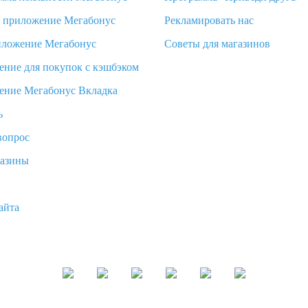
d приложение Мегабонус
Рекламировать нас
иложение Мегабонус
Советы для магазинов
ение для покупок с кэшбэком
ение Мегабонус Вкладка
ь
вопрос
газины
айта