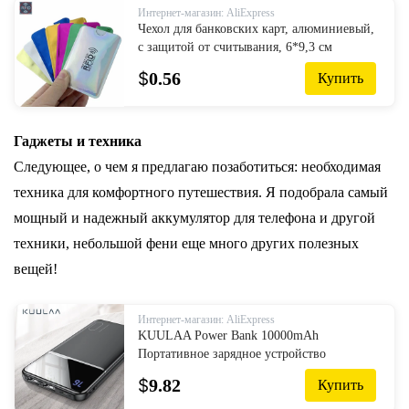
Интернет-магазин: AliExpress
Чехол для банковских карт, алюминиевый,
с защитой от считывания, 6*9,3 см
$
0.56
Купить
Гаджеты и техника
Следующее, о чем я предлагаю позаботиться: необходимая
техника для комфортного путешествия. Я подобрала самый
мощный и надежный аккумулятор для телефона и другой
техники, небольшой фени еще много других полезных
вещей!
Интернет-магазин: AliExpress
KUULAA Power Bank 10000mAh
Портативное зарядное устройство
Poverbank 10000 мАч Dual USB
$
9.82
Купить
сверхтонкое зарядное устройство для
Xiaomi Mi 9 8 iPhone