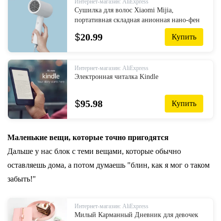
Интернет-магазин: AliExpress
Сушилка для волос Xiaomi Mijia,
портативная складная анионная нано-фен
для ухода за волосами для дома и
$
20.99
Купить
путешествий, поддерживает режим
холодного...
Интернет-магазин: AliExpress
Электронная читалка Kindle
$
95.98
Купить
Маленькие вещи, которые точно пригодятся
Дальше у нас блок с теми вещами, которые обычно
оставляешь дома, а потом думаешь "блин, как я мог о таком
забыть!"
Интернет-магазин: AliExpress
Милый Карманный Дневник для девочек