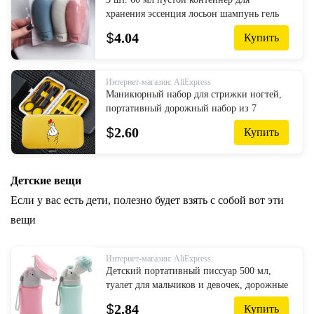
хранения эссенция лосьон шампунь гель
для душа портативный многоразовый
$
4.04
Купить
Набор для путешествий косметический...
Интернет-магазин: AliExpress
Маникюрный набор для стрижки ногтей,
портативный дорожный набор из 7
предметов, нержавеющая сталь триммер,
$
2.60
Купить
ножницы, аксессуары, инструменты
Детские вещи
Если у вас есть дети, полезно будет взять с собой вот эти
вещи
Интернет-магазин: AliExpress
Детский портативный писсуар 500 мл,
туалет для мальчиков и девочек, дорожные
принадлежности, тренировочный горшок
$
2.84
Купить
1 шт.