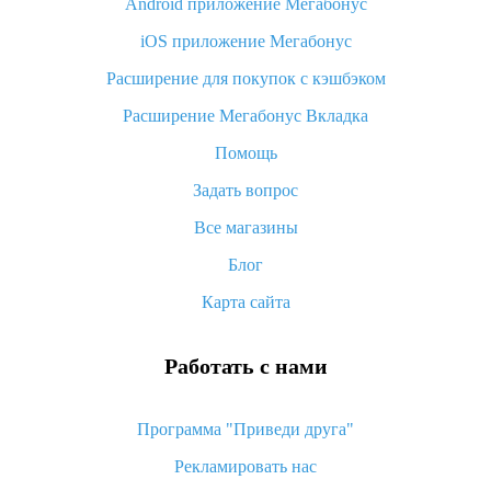
Android приложение Мегабонус
Вы отменили заказ на Алиэкспресс, когда вернут деньги?
iOS приложение Мегабонус
Что такое баллы на Алиэкспресс, как их получить и
потратить
Расширение для покупок с кэшбэком
«AliExpress Standard Shipping»: что это за метод доставки и
Расширение Мегабонус Вкладка
как его отслеживать
Помощь
Как покупать оптом на Алиэкспресс
Задать вопрос
Что делать, если не пришел товар с Алиэкспресс
Все магазины
Как сделать кэшбэк на Алиэкспресс: простые способы
возврата денег
Блог
Карта сайта
Работать с нами
Программа "Приведи друга"
Рекламировать нас