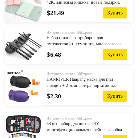
42K, записная книжка, новые подарки,
цветная записная книжка Макарон с
$
21.49
Купить
ручками, канцелярские принадлежно...
Интернет-магазин: AliExpress
Набор столовых приборов для
путешествий и кемпинга, многоразовая
серебряная посуда, металлическая
$
6.48
Купить
соломинка, ложка, вилка, палочки для еды
...
Интернет-магазин: AliExpress
HANRIVER Hanjiang маска для глаз
спящий + 2 компьютера портативные
дорожные пенопластовые очки маска для
$
2.30
Купить
глаз и губчатые затычки для ушей цвет
случа...
Интернет-магазин: AliExpress
68 шт. набор для шитья DIY
многофункциональная швейная коробка
набор для ручного шитья Швейные