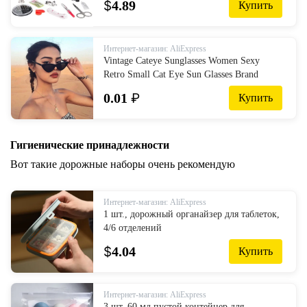
$
4.89
Купить
аксессуары для вышивки нитей
Интернет-магазин: AliExpress
Vintage Cateye Sunglasses Women Sexy
Retro Small Cat Eye Sun Glasses Brand
Designer Colorful Eyewear For Female
0.01
₽
Купить
Oculos De Sol|Women's Sunglasses| -
AliExpress
Гигиенические принадлежности
Вот такие дорожные наборы очень рекомендую
Интернет-магазин: AliExpress
1 шт., дорожный органайзер для таблеток,
4/6 отделений
$
4.04
Купить
Интернет-магазин: AliExpress
3 шт. 60 мл пустой контейнер для