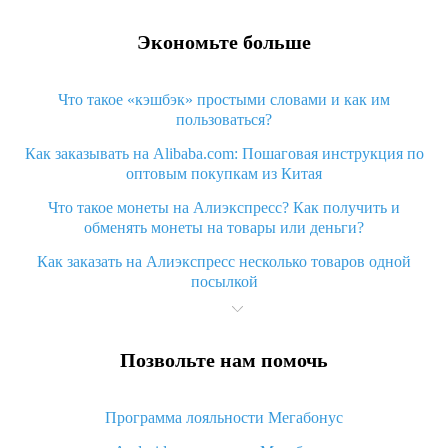
Экономьте больше
Что такое «кэшбэк» простыми словами и как им
пользоваться?
Как заказывать на Alibaba.com: Пошаговая инструкция по
оптовым покупкам из Китая
Что такое монеты на Алиэкспресс? Как получить и
обменять монеты на товары или деньги?
Как заказать на Алиэкспресс несколько товаров одной
посылкой
Что значит статус «Заказ закрыт» на Алиэкспресс и что
делать?
Позвольте нам помочь
Что делать, если Алиэкспресс просит ввести паспортные
данные и ИНН при покупке?
Программа лояльности Мегабонус
Как узнать, куда пришла посылка с Алиэкспресс