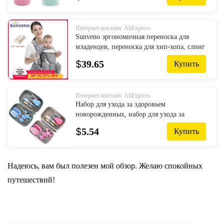
Интернет-магазин: AliExpress
Sunveno эргономичная переноска для
младенцев, переноска для хип-хопа, слинг
кенгуру, лицевая сторона, рюкзаки для
$
39.65
Купить
детей, одежда для путешествий
Интернет-магазин: AliExpress
Набор для ухода за здоровьем
новорожденных, набор для ухода за
ногтями, щетка для ухода, термометр,
$
5.54
Купить
ножницы, многофункциональные детские
туа...
Надеюсь, вам был полезен мой обзор. Желаю спокойных
путешествий!