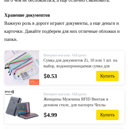
ни о чем не беспокоиться, а еще отлично сэкономить.
Хранение документов
Важную роль в дороге играют документы, а еще деньги и
карточки. Давайте подберем для них отличные обложки и
папки.
Интернет-магазин: AliExpress
Сумка для документов Zi, 10 или 1 шт. на
выбор, водонепроницаемая сумка для
документов, карманная папка, Офисная
$
0.53
Купить
школьная папка для файлов, прин...
Интернет-магазин: AliExpress
Женщины Мужчины RFID Винтаж в
деловом стиле, для паспорта Чехлы
держатель мульти-Функция ID,
$
4.99
Купить
банковских карт, чехол-портмоне из
искусственной к...