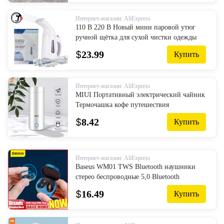
Интернет-магазин: AliExpress
110 В 220 В Новый мини паровой утюг
ручной щётка для сухой чистки одежды
бытовая техника портативные дорожные
$
23.99
Купить
отпариватели одежды одежда
Интернет-магазин: AliExpress
MIUI Портативный электрический чайник
Термочашка кофе путешествия
водонагреватель контроль температуры
$
8.42
Купить
умный чайник для воды
Интернет-магазин: AliExpress
Baseus WM01 TWS Bluetooth наушники
стерео беспроводные 5,0 Bluetooth
наушники с сенсорным управлением
$
16.49
Купить
шумоподавление игровая гарнитура