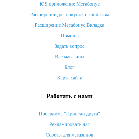
iOS приложение Мегабонус
Что такое баллы на Алиэкспресс, как их получить и
потратить
Расширение для покупок с кэшбэком
«AliExpress Standard Shipping»: что это за метод доставки и
Расширение Мегабонус Вкладка
как его отслеживать
Помощь
Как покупать оптом на Алиэкспресс
Задать вопрос
Что делать, если не пришел товар с Алиэкспресс
Все магазины
Как сделать кэшбэк на Алиэкспресс: простые способы
возврата денег
Блог
Карта сайта
Работать с нами
Программа "Приведи друга"
Рекламировать нас
Советы для магазинов