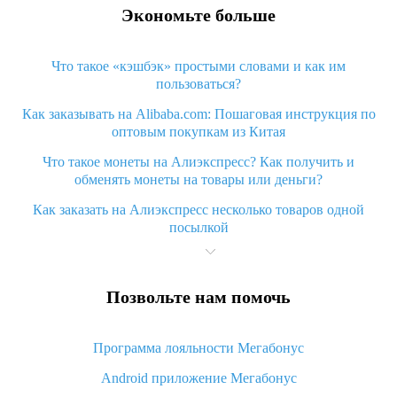
Экономьте больше
Что такое «кэшбэк» простыми словами и как им
пользоваться?
Как заказывать на Alibaba.com: Пошаговая инструкция по
оптовым покупкам из Китая
Что такое монеты на Алиэкспресс? Как получить и
обменять монеты на товары или деньги?
Как заказать на Алиэкспресс несколько товаров одной
посылкой
Что значит статус «Заказ закрыт» на Алиэкспресс и что
делать?
Позвольте нам помочь
Что делать, если Алиэкспресс просит ввести паспортные
данные и ИНН при покупке?
Программа лояльности Мегабонус
Как узнать, куда пришла посылка с Алиэкспресс
Android приложение Мегабонус
Вы отменили заказ на Алиэкспресс, когда вернут деньги?