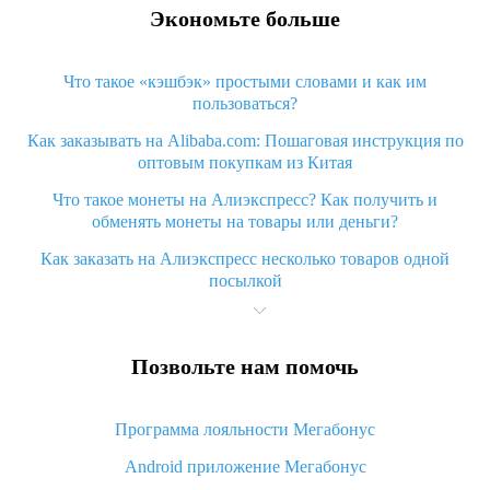
Экономьте больше
Что такое «кэшбэк» простыми словами и как им
пользоваться?
Как заказывать на Alibaba.com: Пошаговая инструкция по
оптовым покупкам из Китая
Что такое монеты на Алиэкспресс? Как получить и
обменять монеты на товары или деньги?
Как заказать на Алиэкспресс несколько товаров одной
посылкой
Что значит статус «Заказ закрыт» на Алиэкспресс и что
делать?
Позвольте нам помочь
Что делать, если Алиэкспресс просит ввести паспортные
данные и ИНН при покупке?
Программа лояльности Мегабонус
Как узнать, куда пришла посылка с Алиэкспресс
Android приложение Мегабонус
Вы отменили заказ на Алиэкспресс, когда вернут деньги?