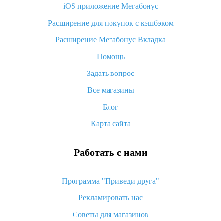
iOS приложение Мегабонус
Что такое баллы на Алиэкспресс, как их получить и
потратить
Расширение для покупок с кэшбэком
«AliExpress Standard Shipping»: что это за метод доставки и
Расширение Мегабонус Вкладка
как его отслеживать
Помощь
Как покупать оптом на Алиэкспресс
Задать вопрос
Что делать, если не пришел товар с Алиэкспресс
Все магазины
Как сделать кэшбэк на Алиэкспресс: простые способы
возврата денег
Блог
Карта сайта
Работать с нами
Программа "Приведи друга"
Рекламировать нас
Советы для магазинов