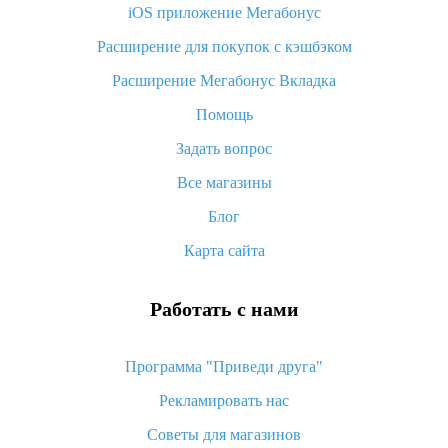
iOS приложение Мегабонус
Что такое баллы на Алиэкспресс, как их получить и
потратить
Расширение для покупок с кэшбэком
«AliExpress Standard Shipping»: что это за метод доставки и
Расширение Мегабонус Вкладка
как его отслеживать
Помощь
Как покупать оптом на Алиэкспресс
Задать вопрос
Что делать, если не пришел товар с Алиэкспресс
Все магазины
Как сделать кэшбэк на Алиэкспресс: простые способы
возврата денег
Блог
Карта сайта
Работать с нами
Программа "Приведи друга"
Рекламировать нас
Советы для магазинов