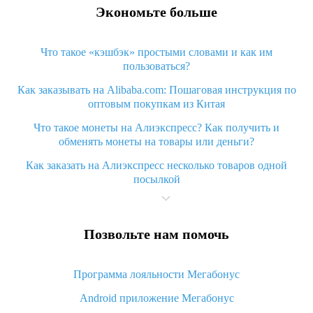
Экономьте больше
Что такое «кэшбэк» простыми словами и как им
пользоваться?
Как заказывать на Alibaba.com: Пошаговая инструкция по
оптовым покупкам из Китая
Что такое монеты на Алиэкспресс? Как получить и
обменять монеты на товары или деньги?
Как заказать на Алиэкспресс несколько товаров одной
посылкой
Что значит статус «Заказ закрыт» на Алиэкспресс и что
делать?
Позвольте нам помочь
Что делать, если Алиэкспресс просит ввести паспортные
данные и ИНН при покупке?
Программа лояльности Мегабонус
Как узнать, куда пришла посылка с Алиэкспресс
Android приложение Мегабонус
Вы отменили заказ на Алиэкспресс, когда вернут деньги?