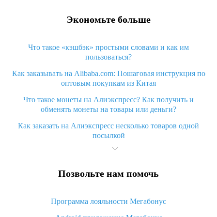
Экономьте больше
Что такое «кэшбэк» простыми словами и как им
пользоваться?
Как заказывать на Alibaba.com: Пошаговая инструкция по
оптовым покупкам из Китая
Что такое монеты на Алиэкспресс? Как получить и
обменять монеты на товары или деньги?
Как заказать на Алиэкспресс несколько товаров одной
посылкой
Что значит статус «Заказ закрыт» на Алиэкспресс и что
делать?
Позвольте нам помочь
Что делать, если Алиэкспресс просит ввести паспортные
данные и ИНН при покупке?
Программа лояльности Мегабонус
Как узнать, куда пришла посылка с Алиэкспресс