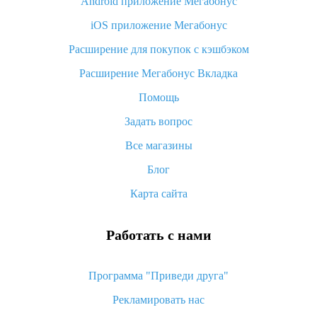
Android приложение Мегабонус
Вы отменили заказ на Алиэкспресс, когда вернут деньги?
iOS приложение Мегабонус
Что такое баллы на Алиэкспресс, как их получить и
потратить
Расширение для покупок с кэшбэком
«AliExpress Standard Shipping»: что это за метод доставки и
Расширение Мегабонус Вкладка
как его отслеживать
Помощь
Как покупать оптом на Алиэкспресс
Задать вопрос
Что делать, если не пришел товар с Алиэкспресс
Все магазины
Как сделать кэшбэк на Алиэкспресс: простые способы
возврата денег
Блог
Карта сайта
Работать с нами
Программа "Приведи друга"
Рекламировать нас