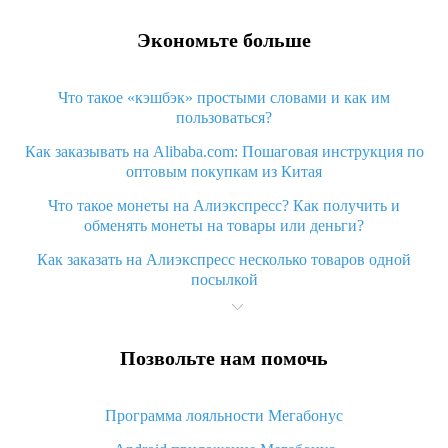
Экономьте больше
Что такое «кэшбэк» простыми словами и как им
пользоваться?
Как заказывать на Alibaba.com: Пошаговая инструкция по
оптовым покупкам из Китая
Что такое монеты на Алиэкспресс? Как получить и
обменять монеты на товары или деньги?
Как заказать на Алиэкспресс несколько товаров одной
посылкой
Что значит статус «Заказ закрыт» на Алиэкспресс и что
делать?
Позвольте нам помочь
Что делать, если Алиэкспресс просит ввести паспортные
данные и ИНН при покупке?
Программа лояльности Мегабонус
Как узнать, куда пришла посылка с Алиэкспресс