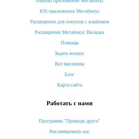
Android приложение Мегабонус
Вы отменили заказ на Алиэкспресс, когда вернут деньги?
iOS приложение Мегабонус
Что такое баллы на Алиэкспресс, как их получить и
потратить
Расширение для покупок с кэшбэком
«AliExpress Standard Shipping»: что это за метод доставки и
Расширение Мегабонус Вкладка
как его отслеживать
Помощь
Как покупать оптом на Алиэкспресс
Задать вопрос
Что делать, если не пришел товар с Алиэкспресс
Все магазины
Как сделать кэшбэк на Алиэкспресс: простые способы
возврата денег
Блог
Карта сайта
Работать с нами
Программа "Приведи друга"
Рекламировать нас